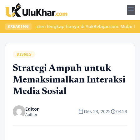
menu
ru dan materi lengkap hanya di YukBelajar.com. Mulai langkah suk
BREAKING
BISNIS
Strategi Ampuh untuk
Memaksimalkan Interaksi
Media Sosial
Editor
calendar_today
schedule
Des 23, 2025
04:53
Author