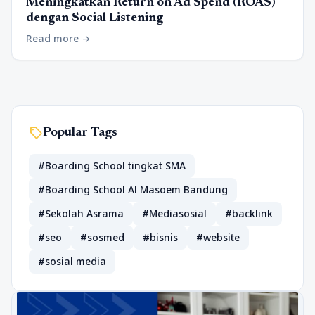
Meningkatkan Return on Ad Spend (ROAS)
dengan Social Listening
Read more
arrow_forward
sell
Popular Tags
#Boarding School tingkat SMA
#Boarding School Al Masoem Bandung
#Sekolah Asrama
#Mediasosial
#backlink
#seo
#sosmed
#bisnis
#website
#sosial media