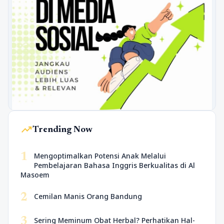
trending_up
Trending Now
1
Mengoptimalkan Potensi Anak Melalui
Pembelajaran Bahasa Inggris Berkualitas di Al
Masoem
2
Cemilan Manis Orang Bandung
3
Sering Meminum Obat Herbal? Perhatikan Hal-