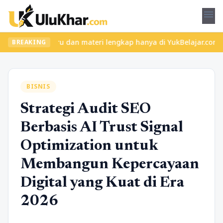
menu
kelas seru dan materi lengkap hanya di YukBelajar.com. Mulai lan
BREAKING
BISNIS
Strategi Audit SEO
Berbasis AI Trust Signal
Optimization untuk
Membangun Kepercayaan
Digital yang Kuat di Era
2026