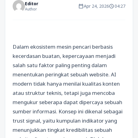
Editor
calendar_today
schedule
Apr 24, 2026
04:27
Author
Dalam ekosistem mesin pencari berbasis
kecerdasan buatan, kepercayaan menjadi
salah satu faktor paling penting dalam
menentukan peringkat sebuah website. AI
modern tidak hanya menilai kualitas konten
atau struktur teknis, tetapi juga mencoba
mengukur seberapa dapat dipercaya sebuah
sumber informasi. Konsep ini dikenal sebagai
trust signal, yaitu kumpulan indikator yang
menunjukkan tingkat kredibilitas sebuah