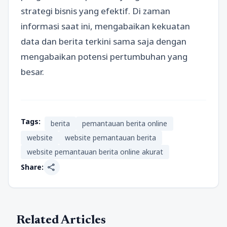
strategi bisnis yang efektif. Di zaman
informasi saat ini, mengabaikan kekuatan
data dan berita terkini sama saja dengan
mengabaikan potensi pertumbuhan yang
besar.
Tags:
berita
pemantauan berita online
website
website pemantauan berita
website pemantauan berita online akurat
share
Share:
Related Articles