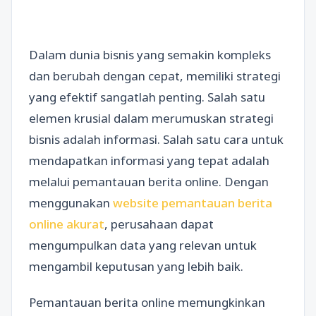
Dalam dunia bisnis yang semakin kompleks
dan berubah dengan cepat, memiliki strategi
yang efektif sangatlah penting. Salah satu
elemen krusial dalam merumuskan strategi
bisnis adalah informasi. Salah satu cara untuk
mendapatkan informasi yang tepat adalah
melalui pemantauan berita online. Dengan
menggunakan
website pemantauan berita
online akurat
, perusahaan dapat
mengumpulkan data yang relevan untuk
mengambil keputusan yang lebih baik.
Pemantauan berita online memungkinkan