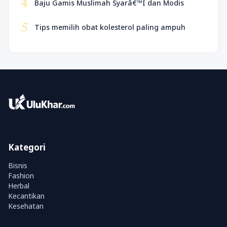
4
Baju Gamis Muslimah Syarâ€™I dan Modis
5
Tips memilih obat kolesterol paling ampuh
Kategori
Bisnis
Fashion
Herbal
Kecantikan
Kesehatan