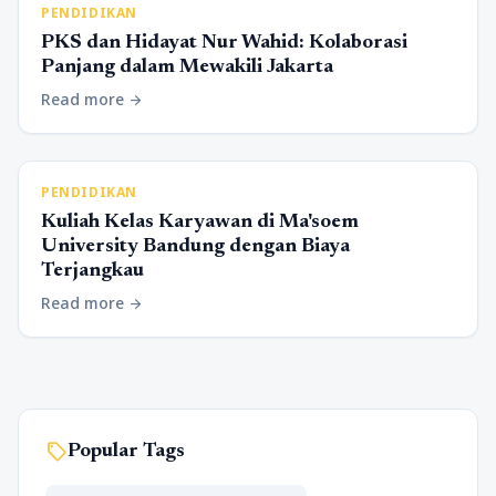
PENDIDIKAN
PKS dan Hidayat Nur Wahid: Kolaborasi
Panjang dalam Mewakili Jakarta
Read more
arrow_forward
PENDIDIKAN
Kuliah Kelas Karyawan di Ma'soem
University Bandung dengan Biaya
Terjangkau
Read more
arrow_forward
sell
Popular Tags