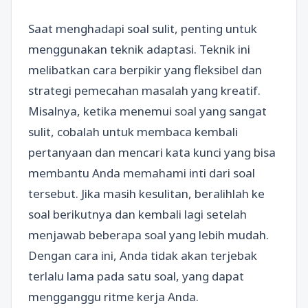
Saat menghadapi soal sulit, penting untuk
menggunakan teknik adaptasi. Teknik ini
melibatkan cara berpikir yang fleksibel dan
strategi pemecahan masalah yang kreatif.
Misalnya, ketika menemui soal yang sangat
sulit, cobalah untuk membaca kembali
pertanyaan dan mencari kata kunci yang bisa
membantu Anda memahami inti dari soal
tersebut. Jika masih kesulitan, beralihlah ke
soal berikutnya dan kembali lagi setelah
menjawab beberapa soal yang lebih mudah.
Dengan cara ini, Anda tidak akan terjebak
terlalu lama pada satu soal, yang dapat
mengganggu ritme kerja Anda.