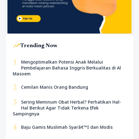
trending_up
Trending Now
1
Mengoptimalkan Potensi Anak Melalui
Pembelajaran Bahasa Inggris Berkualitas di Al
Masoem
2
Cemilan Manis Orang Bandung
3
Sering Meminum Obat Herbal? Perhatikan Hal-
Hal Berikut Agar Tidak Terkena Efek
Sampingnya
4
Baju Gamis Muslimah Syarâ€™I dan Modis