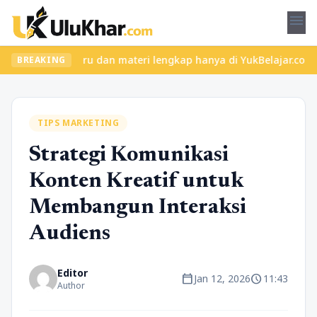
menu
elas seru dan materi lengkap hanya di YukBelajar.com. Mulai lang
BREAKING
TIPS MARKETING
Strategi Komunikasi
Konten Kreatif untuk
Membangun Interaksi
Audiens
Editor
calendar_today
schedule
Jan 12, 2026
11:43
Author