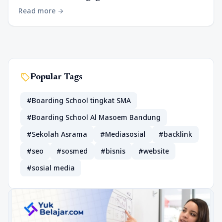
Read more
arrow_forward
sell
Popular Tags
#Boarding School tingkat SMA
#Boarding School Al Masoem Bandung
#Sekolah Asrama
#Mediasosial
#backlink
#seo
#sosmed
#bisnis
#website
#sosial media