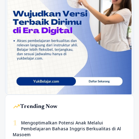
trending_up
Trending Now
1
Mengoptimalkan Potensi Anak Melalui
Pembelajaran Bahasa Inggris Berkualitas di Al
Masoem