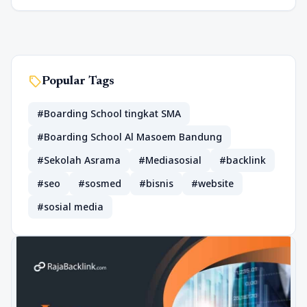
sell
Popular Tags
#Boarding School tingkat SMA
#Boarding School Al Masoem Bandung
#Sekolah Asrama
#Mediasosial
#backlink
#seo
#sosmed
#bisnis
#website
#sosial media