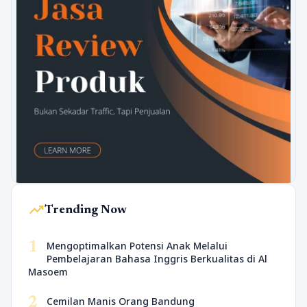
trending_up
Trending Now
1
Mengoptimalkan Potensi Anak Melalui
Pembelajaran Bahasa Inggris Berkualitas di Al
Masoem
2
Cemilan Manis Orang Bandung