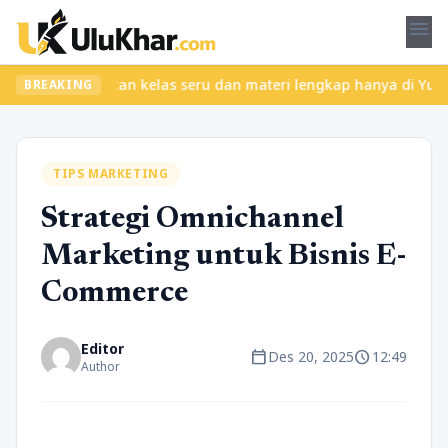
menu
 ribet? Temukan kelas seru dan materi lengkap hanya di YukBelaja
BREAKING
TIPS MARKETING
Strategi Omnichannel
Marketing untuk Bisnis E-
Commerce
Editor
calendar_today
schedule
Des 20, 2025
12:49
Author