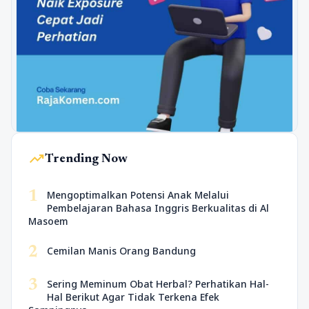
trending_up
Trending Now
1
Mengoptimalkan Potensi Anak Melalui
Pembelajaran Bahasa Inggris Berkualitas di Al
Masoem
2
Cemilan Manis Orang Bandung
3
Sering Meminum Obat Herbal? Perhatikan Hal-
Hal Berikut Agar Tidak Terkena Efek