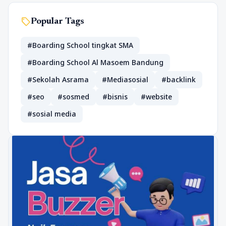
sell
Popular Tags
#Boarding School tingkat SMA
#Boarding School Al Masoem Bandung
#Sekolah Asrama
#Mediasosial
#backlink
#seo
#sosmed
#bisnis
#website
#sosial media