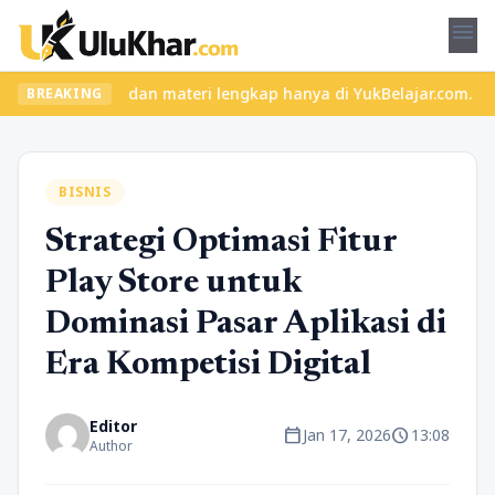
menu
elas seru dan materi lengkap hanya di YukBelajar.com. Mulai lang
BREAKING
BISNIS
Strategi Optimasi Fitur
Play Store untuk
Dominasi Pasar Aplikasi di
Era Kompetisi Digital
Editor
calendar_today
schedule
Jan 17, 2026
13:08
Author