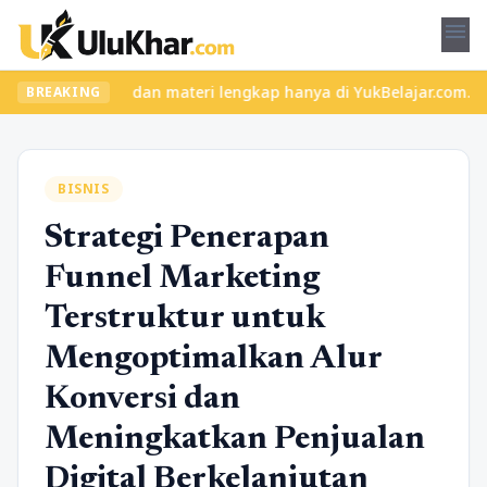
menu
las seru dan materi lengkap hanya di YukBelajar.com. Mulai langk
BREAKING
BISNIS
Strategi Penerapan
Funnel Marketing
Terstruktur untuk
Mengoptimalkan Alur
Konversi dan
Meningkatkan Penjualan
Digital Berkelanjutan