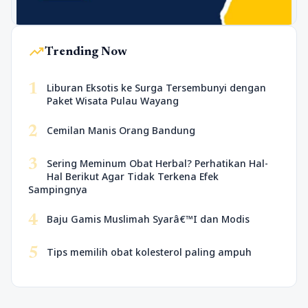
trending_up
Trending Now
1
Liburan Eksotis ke Surga Tersembunyi dengan
Paket Wisata Pulau Wayang
2
Cemilan Manis Orang Bandung
3
Sering Meminum Obat Herbal? Perhatikan Hal-
Hal Berikut Agar Tidak Terkena Efek
Sampingnya
4
Baju Gamis Muslimah Syarâ€™I dan Modis
5
Tips memilih obat kolesterol paling ampuh