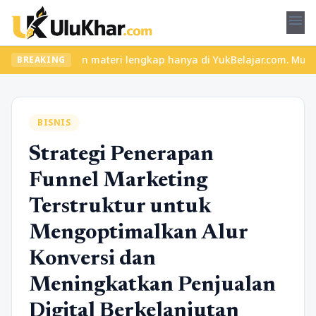
menu
seru dan materi lengkap hanya di YukBelajar.com. Mulai langkah s
BREAKING
BISNIS
Strategi Penerapan
Funnel Marketing
Terstruktur untuk
Mengoptimalkan Alur
Konversi dan
Meningkatkan Penjualan
Digital Berkelanjutan