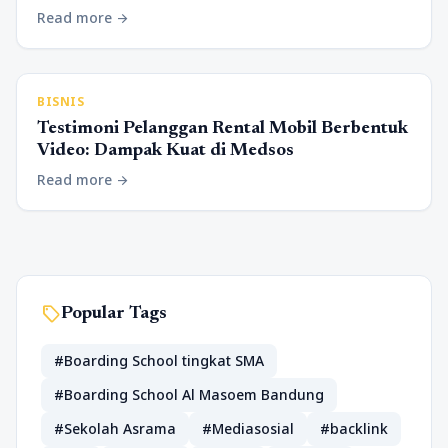
Read more
arrow_forward
BISNIS
Testimoni Pelanggan Rental Mobil Berbentuk
Video: Dampak Kuat di Medsos
Read more
arrow_forward
sell
Popular Tags
#Boarding School tingkat SMA
#Boarding School Al Masoem Bandung
#Sekolah Asrama
#Mediasosial
#backlink