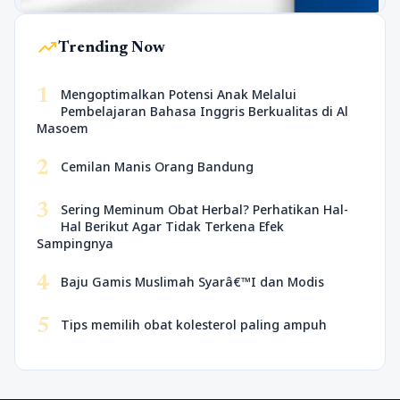
trending_up
Trending Now
1
Mengoptimalkan Potensi Anak Melalui
Pembelajaran Bahasa Inggris Berkualitas di Al
Masoem
2
Cemilan Manis Orang Bandung
3
Sering Meminum Obat Herbal? Perhatikan Hal-
Hal Berikut Agar Tidak Terkena Efek
Sampingnya
4
Baju Gamis Muslimah Syarâ€™I dan Modis
5
Tips memilih obat kolesterol paling ampuh