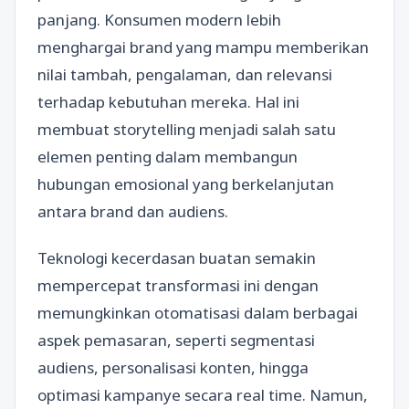
panjang. Konsumen modern lebih
menghargai brand yang mampu memberikan
nilai tambah, pengalaman, dan relevansi
terhadap kebutuhan mereka. Hal ini
membuat storytelling menjadi salah satu
elemen penting dalam membangun
hubungan emosional yang berkelanjutan
antara brand dan audiens.
Teknologi kecerdasan buatan semakin
mempercepat transformasi ini dengan
memungkinkan otomatisasi dalam berbagai
aspek pemasaran, seperti segmentasi
audiens, personalisasi konten, hingga
optimasi kampanye secara real time. Namun,