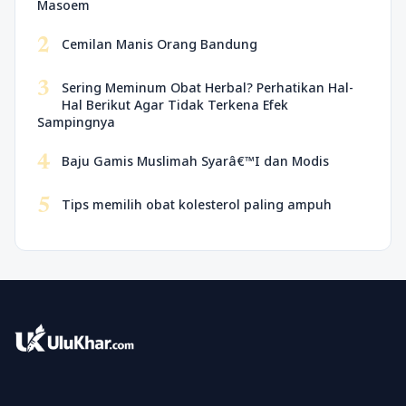
Masoem
2
Cemilan Manis Orang Bandung
3
Sering Meminum Obat Herbal? Perhatikan Hal-
Hal Berikut Agar Tidak Terkena Efek
Sampingnya
4
Baju Gamis Muslimah Syarâ€™I dan Modis
5
Tips memilih obat kolesterol paling ampuh