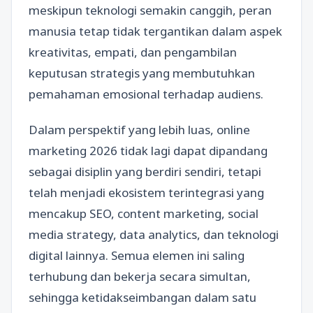
meskipun teknologi semakin canggih, peran
manusia tetap tidak tergantikan dalam aspek
kreativitas, empati, dan pengambilan
keputusan strategis yang membutuhkan
pemahaman emosional terhadap audiens.
Dalam perspektif yang lebih luas, online
marketing 2026 tidak lagi dapat dipandang
sebagai disiplin yang berdiri sendiri, tetapi
telah menjadi ekosistem terintegrasi yang
mencakup SEO, content marketing, social
media strategy, data analytics, dan teknologi
digital lainnya. Semua elemen ini saling
terhubung dan bekerja secara simultan,
sehingga ketidakseimbangan dalam satu