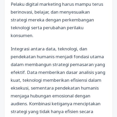
Pelaku digital marketing harus mampu terus
berinovasi, belajar, dan menyesuaikan
strategi mereka dengan perkembangan
teknologi serta perubahan perilaku
konsumen.
Integrasi antara data, teknologi, dan
pendekatan humanis menjadi fondasi utama
dalam membangun strategi pemasaran yang
efektif. Data memberikan dasar analisis yang
kuat, teknologi memberikan efisiensi dalam
eksekusi, sementara pendekatan humanis
menjaga hubungan emosional dengan
audiens. Kombinasi ketiganya menciptakan
strategi yang tidak hanya efisien secara