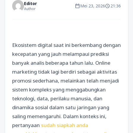
Editor
calendar_today
schedule
Mei 23, 2026
21:36
Author
Ekosistem digital saat ini berkembang dengan
kecepatan yang jauh melampaui prediksi
banyak analis beberapa tahun lalu. Online
marketing tidak lagi berdiri sebagai aktivitas
promosi sederhana, melainkan telah menjadi
sistem kompleks yang menggabungkan
teknologi, data, perilaku manusia, dan
dinamika sosial dalam satu jaringan yang
saling memengaruhi. Dalam konteks ini,
pertanyaan
sudah siapkah anda