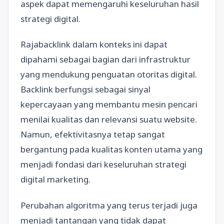
aspek dapat memengaruhi keseluruhan hasil
strategi digital.
Rajabacklink dalam konteks ini dapat
dipahami sebagai bagian dari infrastruktur
yang mendukung penguatan otoritas digital.
Backlink berfungsi sebagai sinyal
kepercayaan yang membantu mesin pencari
menilai kualitas dan relevansi suatu website.
Namun, efektivitasnya tetap sangat
bergantung pada kualitas konten utama yang
menjadi fondasi dari keseluruhan strategi
digital marketing.
Perubahan algoritma yang terus terjadi juga
menjadi tantangan yang tidak dapat