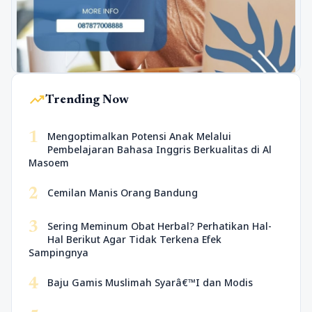
trending_up
Trending Now
1
Mengoptimalkan Potensi Anak Melalui
Pembelajaran Bahasa Inggris Berkualitas di Al
Masoem
2
Cemilan Manis Orang Bandung
3
Sering Meminum Obat Herbal? Perhatikan Hal-
Hal Berikut Agar Tidak Terkena Efek
Sampingnya
4
Baju Gamis Muslimah Syarâ€™I dan Modis