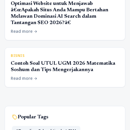
Optimasi Website untuk Menjawab
â€œApakah Situs Anda Mampu Bertahan
Melawan Dominasi AI Search dalam
Tantangan SEO 2026?â€
Read more
arrow_forward
BISNIS
Contoh Soal UTUL UGM 2026 Matematika
Soshum dan Tips Mengerjakannya
Read more
arrow_forward
sell
Popular Tags