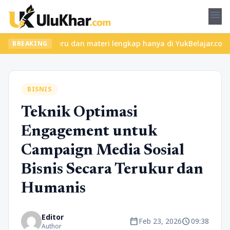
menu
 kelas seru dan materi lengkap hanya di YukBelajar.com. Mulai la
BREAKING
BISNIS
Teknik Optimasi
Engagement untuk
Campaign Media Sosial
Bisnis Secara Terukur dan
Humanis
Editor
calendar_today
schedule
Feb 23, 2026
09:38
Author