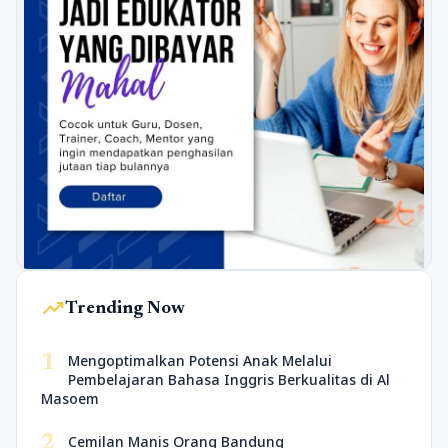
trending_up
Trending Now
1
Mengoptimalkan Potensi Anak Melalui
Pembelajaran Bahasa Inggris Berkualitas di Al
Masoem
2
Cemilan Manis Orang Bandung