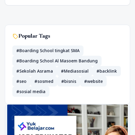
sell
Popular Tags
#Boarding School tingkat SMA
#Boarding School Al Masoem Bandung
#Sekolah Asrama
#Mediasosial
#backlink
#seo
#sosmed
#bisnis
#website
#sosial media