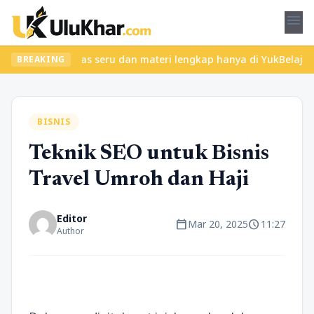
menu
emukan kelas seru dan materi lengkap hanya di YukBelajar.com. Mu
BREAKING
BISNIS
Teknik SEO untuk Bisnis
Travel Umroh dan Haji
Editor
calendar_today
schedule
Mar 20, 2025
11:27
Author