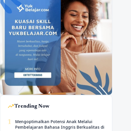
trending_up
Trending Now
1
Mengoptimalkan Potensi Anak Melalui
Pembelajaran Bahasa Inggris Berkualitas di