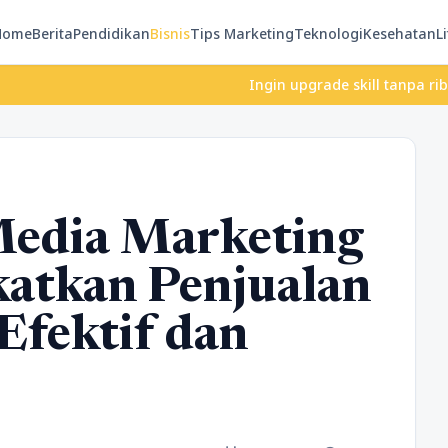
Home
Berita
Pendidikan
Bisnis
Tips Marketing
Teknologi
Kesehatan
Li
Ingin upgrade skill tanpa ribet? Temukan k
Media Marketing
atkan Penjualan
Efektif dan