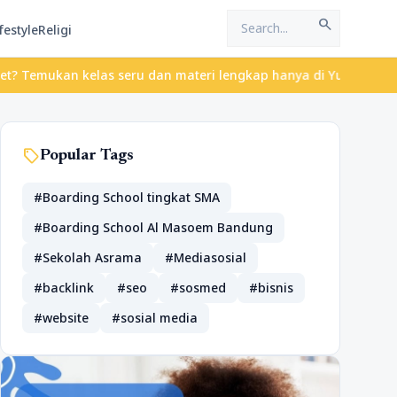
search
festyle
Religi
elas seru dan materi lengkap hanya di YukBelajar.com. Mulai lang
sell
Popular Tags
#Boarding School tingkat SMA
#Boarding School Al Masoem Bandung
#Sekolah Asrama
#Mediasosial
#backlink
#seo
#sosmed
#bisnis
#website
#sosial media