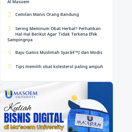
Al Masoem
2
Cemilan Manis Orang Bandung
3
Sering Meminum Obat Herbal? Perhatikan
Hal-Hal Berikut Agar Tidak Terkena Efek
Sampingnya
4
Baju Gamis Muslimah Syarâ€™I dan Modis
5
Tips memilih obat kolesterol paling ampuh