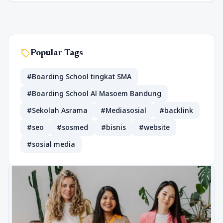
sell
Popular Tags
#Boarding School tingkat SMA
#Boarding School Al Masoem Bandung
#Sekolah Asrama
#Mediasosial
#backlink
#seo
#sosmed
#bisnis
#website
#sosial media