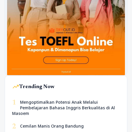
trending_up
Trending Now
1
Mengoptimalkan Potensi Anak Melalui
Pembelajaran Bahasa Inggris Berkualitas di Al
Masoem
2
Cemilan Manis Orang Bandung