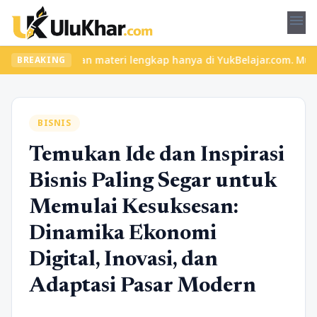
menu
s seru dan materi lengkap hanya di YukBelajar.com. Mulai langkah
BREAKING
BISNIS
Temukan Ide dan Inspirasi
Bisnis Paling Segar untuk
Memulai Kesuksesan:
Dinamika Ekonomi
Digital, Inovasi, dan
Adaptasi Pasar Modern