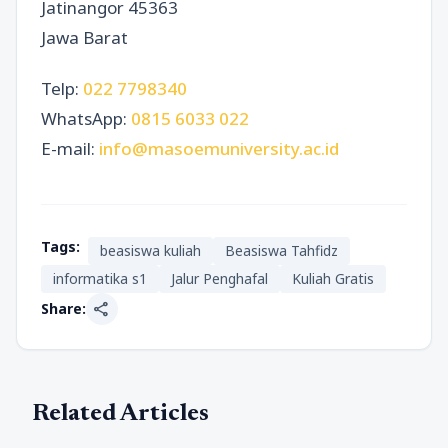
Jatinangor 45363
Jawa Barat
Telp:
022 7798340
WhatsApp:
0815 6033 022
E-mail:
info@masoemuniversity.ac.id
Tags:
beasiswa kuliah
Beasiswa Tahfidz
informatika s1
Jalur Penghafal
Kuliah Gratis
share
Share:
Related Articles