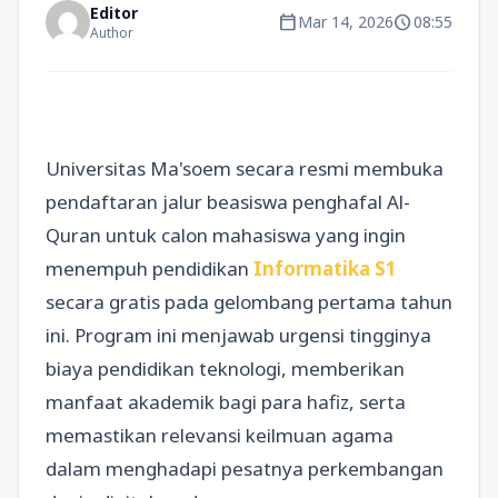
Editor
calendar_today
schedule
Mar 14, 2026
08:55
Author
Universitas Ma'soem secara resmi membuka
pendaftaran jalur beasiswa penghafal Al-
Quran untuk calon mahasiswa yang ingin
menempuh pendidikan
Informatika S1
secara gratis pada gelombang pertama tahun
ini. Program ini menjawab urgensi tingginya
biaya pendidikan teknologi, memberikan
manfaat akademik bagi para hafiz, serta
memastikan relevansi keilmuan agama
dalam menghadapi pesatnya perkembangan