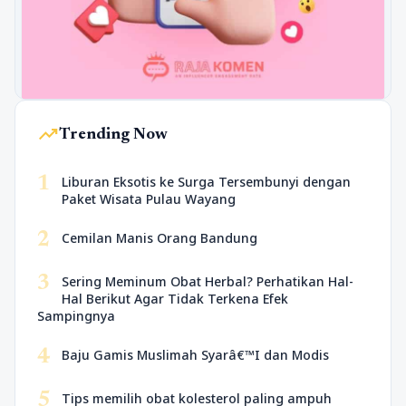
trending_up
Trending Now
1
Liburan Eksotis ke Surga Tersembunyi dengan
Paket Wisata Pulau Wayang
2
Cemilan Manis Orang Bandung
3
Sering Meminum Obat Herbal? Perhatikan Hal-
Hal Berikut Agar Tidak Terkena Efek
Sampingnya
4
Baju Gamis Muslimah Syarâ€™I dan Modis
5
Tips memilih obat kolesterol paling ampuh