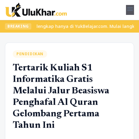
menu
ri lengkap hanya di YukBelajar.com. Mulai langkah suksesmu hari 
BREAKING
PENDIDIKAN
Tertarik Kuliah S1
Informatika Gratis
Melalui Jalur Beasiswa
Penghafal Al Quran
Gelombang Pertama
Tahun Ini