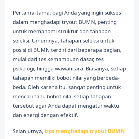
Pertama-tama, bagi Anda yang ingin sukses
dalam menghadapi tryout BUMN, penting
untuk memahami struktur dan tahapan
seleksi. Umumnya, tahapan seleksi untuk
posisi di BUMN terdiri dari beberapa bagian,
mulai dari tes kemampuan dasar, tes
psikologi, hingga wawancara. Biasanya, setiap
tahapan memiliki bobot nilai yang berbeda-
beda. Oleh karena itu, sangat penting untuk
mencari tahu bobot nilai setiap tahapan
tersebut agar Anda dapat mengatur waktu
dan energi dengan efektif.
Selanjutnya,
tips menghadapi tryout BUMN