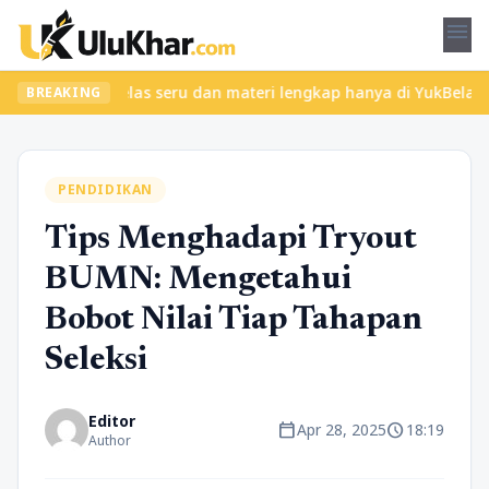
menu
Temukan kelas seru dan materi lengkap hanya di YukBelajar.com. M
BREAKING
PENDIDIKAN
Tips Menghadapi Tryout
BUMN: Mengetahui
Bobot Nilai Tiap Tahapan
Seleksi
Editor
calendar_today
schedule
Apr 28, 2025
18:19
Author