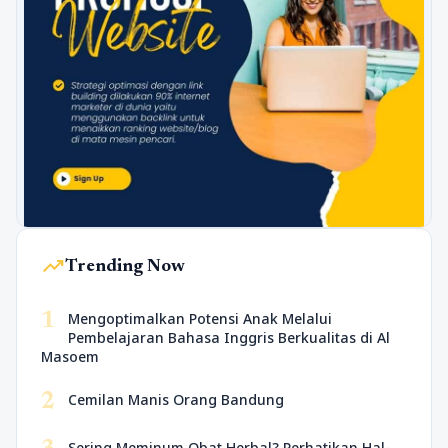
trending_up
Trending Now
1
Mengoptimalkan Potensi Anak Melalui
Pembelajaran Bahasa Inggris Berkualitas di Al
Masoem
2
Cemilan Manis Orang Bandung
Sering Meminum Obat Herbal? Perhatikan Hal-