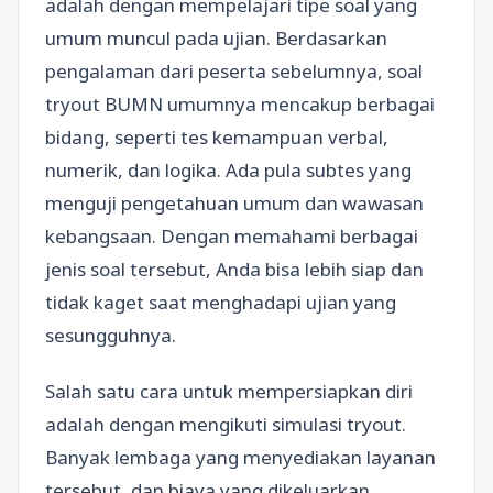
adalah dengan mempelajari tipe soal yang
umum muncul pada ujian. Berdasarkan
pengalaman dari peserta sebelumnya, soal
tryout BUMN umumnya mencakup berbagai
bidang, seperti tes kemampuan verbal,
numerik, dan logika. Ada pula subtes yang
menguji pengetahuan umum dan wawasan
kebangsaan. Dengan memahami berbagai
jenis soal tersebut, Anda bisa lebih siap dan
tidak kaget saat menghadapi ujian yang
sesungguhnya.
Salah satu cara untuk mempersiapkan diri
adalah dengan mengikuti simulasi tryout.
Banyak lembaga yang menyediakan layanan
tersebut, dan biaya yang dikeluarkan