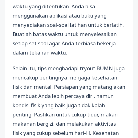
waktu yang ditentukan. Anda bisa
menggunakan aplikasi atau buku yang
menyediakan soal-soal latihan untuk berlatih.
Buatlah batas waktu untuk menyelesaikan
setiap set soal agar Anda terbiasa bekerja
dalam tekanan waktu.
Selain itu, tips menghadapi tryout BUMN juga
mencakup pentingnya menjaga kesehatan
fisik dan mental. Persiapan yang matang akan
membuat Anda lebih percaya diri, namun
kondisi fisik yang baik juga tidak kalah
penting. Pastikan untuk cukup tidur, makan
makanan bergizi, dan melakukan aktivitas
fisik yang cukup sebelum hari-H. Kesehatan