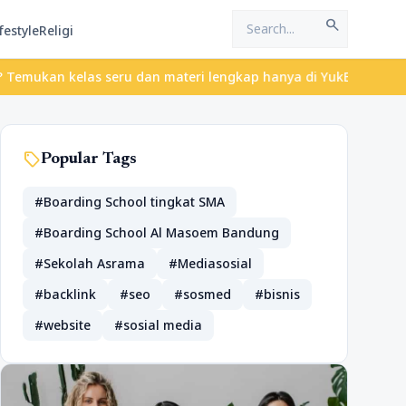
search
festyle
Religi
elas seru dan materi lengkap hanya di YukBelajar.com. Mulai lang
sell
Popular Tags
#Boarding School tingkat SMA
#Boarding School Al Masoem Bandung
#Sekolah Asrama
#Mediasosial
#backlink
#seo
#sosmed
#bisnis
#website
#sosial media