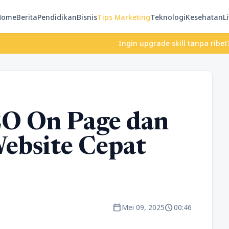
Home
Berita
Pendidikan
Bisnis
Tips Marketing
Teknologi
Kesehatan
Li
Ingin upgrade skill tanpa ribet? Temukan k
EO On Page dan
Website Cepat
calendar_today
schedule
Mei 09, 2025
00:46