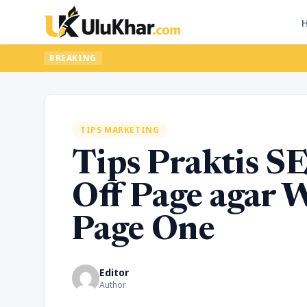
BREAKING
TIPS MARKETING
Tips Praktis S
Off Page agar 
Page One
Editor
Author