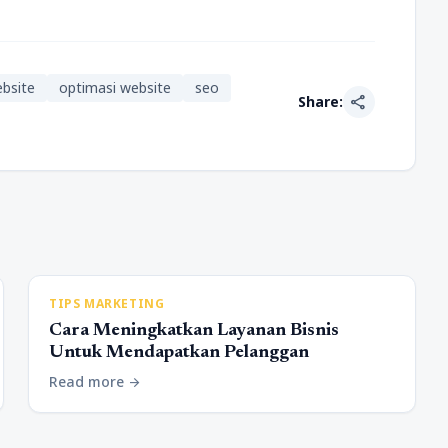
bsite
optimasi website
seo
share
Share:
TIPS MARKETING
Cara Meningkatkan Layanan Bisnis
Untuk Mendapatkan Pelanggan
Read more
arrow_forward