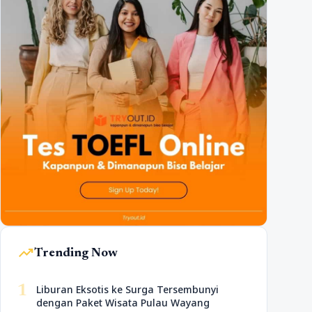
trending_up
Trending Now
1
Liburan Eksotis ke Surga Tersembunyi
dengan Paket Wisata Pulau Wayang