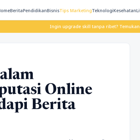
Home
Berita
Pendidikan
Bisnis
Tips Marketing
Teknologi
Kesehatan
Li
Ingin upgrade skill tanpa ribet? Temukan kelas seru 
dalam
utasi Online
api Berita