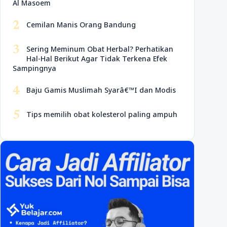
Al Masoem
2
Cemilan Manis Orang Bandung
3
Sering Meminum Obat Herbal? Perhatikan
Hal-Hal Berikut Agar Tidak Terkena Efek
Sampingnya
4
Baju Gamis Muslimah Syarâ€™I dan Modis
5
Tips memilih obat kolesterol paling ampuh