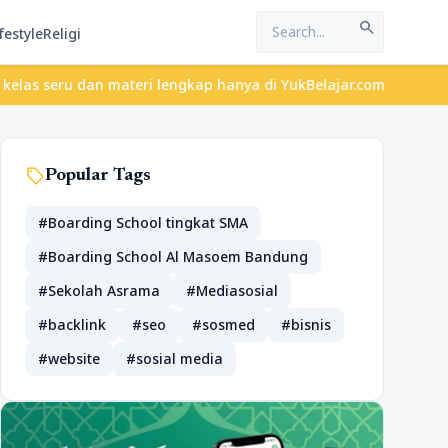
search
festyle
Religi
dan materi lengkap hanya di YukBelajar.com. Mulai langkah sukses
sell
Popular Tags
#Boarding School tingkat SMA
#Boarding School Al Masoem Bandung
#Sekolah Asrama
#Mediasosial
#backlink
#seo
#sosmed
#bisnis
#website
#sosial media