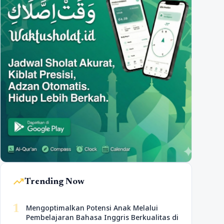
trending_up
Trending Now
1
Mengoptimalkan Potensi Anak Melalui
Pembelajaran Bahasa Inggris Berkualitas di