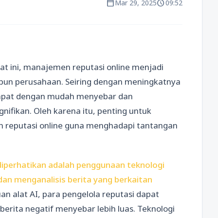
calendar_today
schedule
Mar 29, 2025
09:52
at ini, manajemen reputasi online menjadi
aupun perusahaan. Seiring dengan meningkatnya
 dapat dengan mudah menyebar dan
ifikan. Oleh karena itu, penting untuk
reputasi online guna menghadapi tantangan
 diperhatikan adalah penggunaan teknologi
an menganalisis berita yang berkaitan
n alat AI, para pengelola reputasi dapat
erita negatif menyebar lebih luas. Teknologi