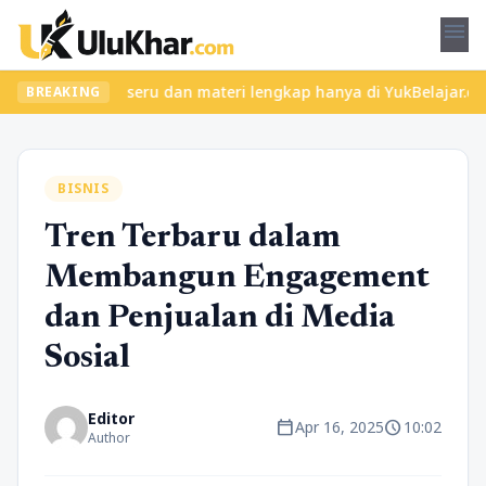
menu
kan kelas seru dan materi lengkap hanya di YukBelajar.com. Mulai
BREAKING
BISNIS
Tren Terbaru dalam
Membangun Engagement
dan Penjualan di Media
Sosial
Editor
calendar_today
schedule
Apr 16, 2025
10:02
Author