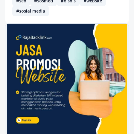
#seo
#sosmed
#bisnis
#website
#sosial media