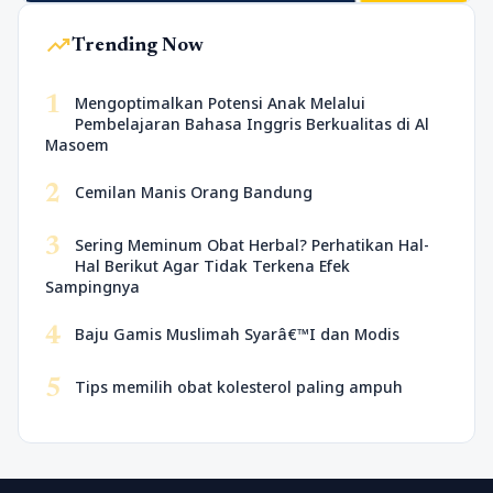
trending_up
Trending Now
1
Mengoptimalkan Potensi Anak Melalui
Pembelajaran Bahasa Inggris Berkualitas di Al
Masoem
2
Cemilan Manis Orang Bandung
3
Sering Meminum Obat Herbal? Perhatikan Hal-
Hal Berikut Agar Tidak Terkena Efek
Sampingnya
4
Baju Gamis Muslimah Syarâ€™I dan Modis
5
Tips memilih obat kolesterol paling ampuh