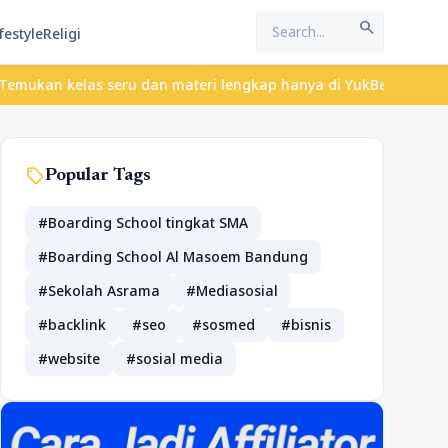
search
festyle
Religi
 kelas seru dan materi lengkap hanya di YukBelajar.com. Mulai la
sell
Popular Tags
#Boarding School tingkat SMA
#Boarding School Al Masoem Bandung
#Sekolah Asrama
#Mediasosial
#backlink
#seo
#sosmed
#bisnis
#website
#sosial media