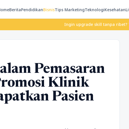
Home
Berita
Pendidikan
Bisnis
Tips Marketing
Teknologi
Kesehatan
Li
Ingin upgrade skill tanpa ribet? Temukan
dalam Pemasaran
Promosi Klinik
apatkan Pasien