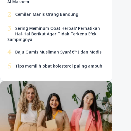
Al Masoem
2
Cemilan Manis Orang Bandung
3
Sering Meminum Obat Herbal? Perhatikan
Hal-Hal Berikut Agar Tidak Terkena Efek
Sampingnya
4
Baju Gamis Muslimah Syarâ€™I dan Modis
5
Tips memilih obat kolesterol paling ampuh