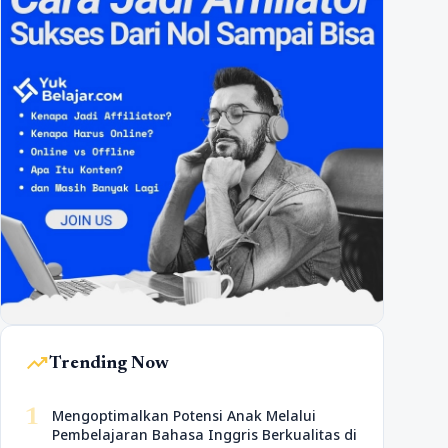
trending_up
Trending Now
1
Mengoptimalkan Potensi Anak Melalui
Pembelajaran Bahasa Inggris Berkualitas di