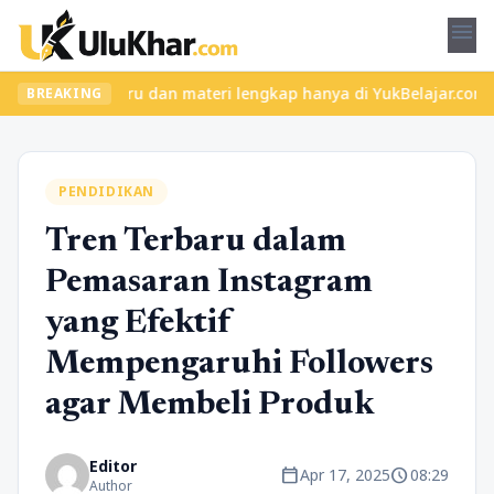
menu
 kelas seru dan materi lengkap hanya di YukBelajar.com. Mulai la
BREAKING
PENDIDIKAN
Tren Terbaru dalam
Pemasaran Instagram
yang Efektif
Mempengaruhi Followers
agar Membeli Produk
Editor
calendar_today
schedule
Apr 17, 2025
08:29
Author