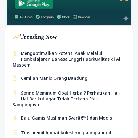
trending_up
Trending Now
1
Mengoptimalkan Potensi Anak Melalui
Pembelajaran Bahasa Inggris Berkualitas di Al
Masoem
2
Cemilan Manis Orang Bandung
3
Sering Meminum Obat Herbal? Perhatikan Hal-
Hal Berikut Agar Tidak Terkena Efek
Sampingnya
4
Baju Gamis Muslimah Syarâ€™I dan Modis
5
Tips memilih obat kolesterol paling ampuh