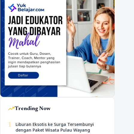
trending_up
Trending Now
1
Liburan Eksotis ke Surga Tersembunyi
dengan Paket Wisata Pulau Wayang