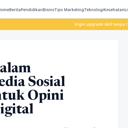
Home
Berita
Pendidikan
Bisnis
Tips Marketing
Teknologi
Kesehatan
Li
Ingin upgrade skill tanpa ribet? T
dalam
dia Sosial
tuk Opini
igital