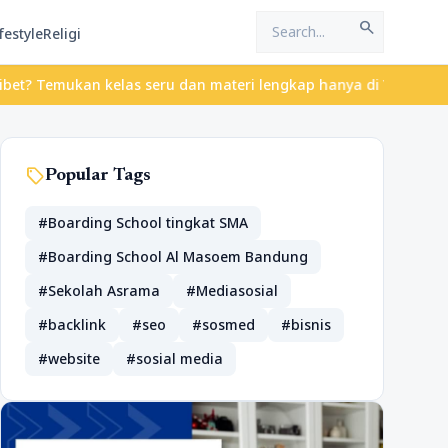
search
festyle
Religi
emukan kelas seru dan materi lengkap hanya di YukBelajar.com. Mu
sell
Popular Tags
#Boarding School tingkat SMA
#Boarding School Al Masoem Bandung
#Sekolah Asrama
#Mediasosial
#backlink
#seo
#sosmed
#bisnis
#website
#sosial media