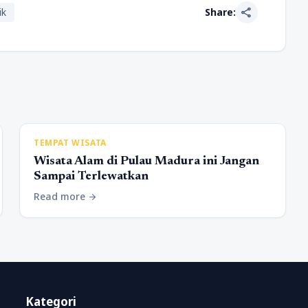
share
ik
Share:
TEMPAT WISATA
Wisata Alam di Pulau Madura ini Jangan
Sampai Terlewatkan
Read more
arrow_forward
Kategori