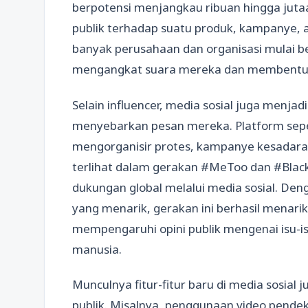
berpotensi menjangkau ribuan hingga jut
publik terhadap suatu produk, kampanye, a
banyak perusahaan dan organisasi mulai be
mengangkat suara mereka dan membentuk op
Selain influencer, media sosial juga menja
menyebarkan pesan mereka. Platform sepe
mengorganisir protes, kampanye kesadaran
terlihat dalam gerakan #MeToo dan #Bla
dukungan global melalui media sosial. De
yang menarik, gerakan ini berhasil menari
mempengaruhi opini publik mengenai isu-isu
manusia.
Munculnya fitur-fitur baru di media sosia
publik. Misalnya, penggunaan video pendek