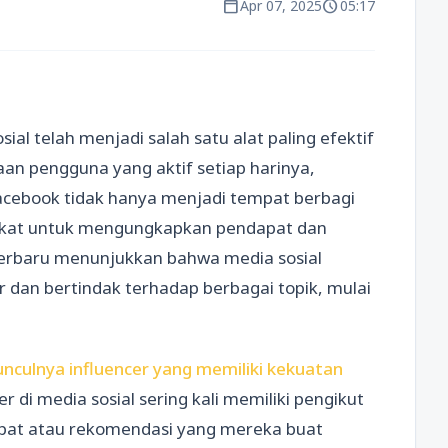
calendar_today
schedule
Apr 07, 2025
05:17
sial telah menjadi salah satu alat paling efektif
an pengguna yang aktif setiap harinya,
Facebook tidak hanya menjadi tempat berbagi
rakat untuk mengungkapkan pendapat dan
n terbaru menunjukkan bahwa media sosial
 dan bertindak terhadap berbagai topik, mulai
nculnya influencer yang memiliki kekuatan
er di media sosial sering kali memiliki pengikut
dapat atau rekomendasi yang mereka buat