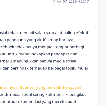
calendar_today
schedule
Apr 07, 2025
05:17
sial telah menjadi salah satu alat paling efektif
an pengguna yang aktif setiap harinya,
Facebook tidak hanya menjadi tempat berbagi
rakat untuk mengungkapkan pendapat dan
n terbaru menunjukkan bahwa media sosial
 dan bertindak terhadap berbagai topik, mulai
nculnya influencer yang memiliki kekuatan
er di media sosial sering kali memiliki pengikut
dapat atau rekomendasi yang mereka buat