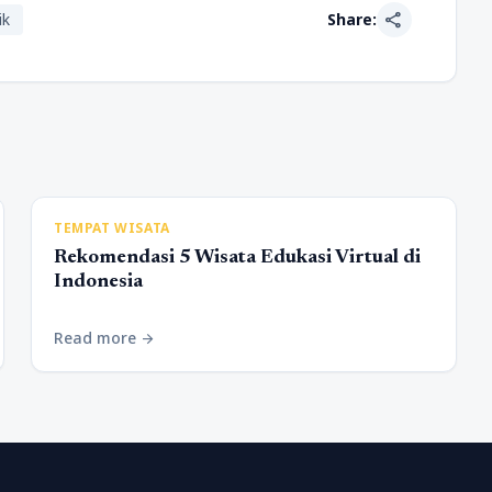
share
ik
Share:
TEMPAT WISATA
Rekomendasi 5 Wisata Edukasi Virtual di
Indonesia
Read more
arrow_forward