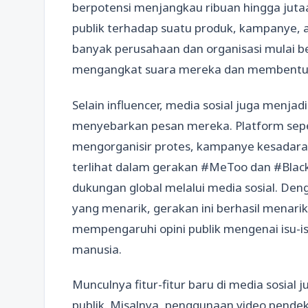
berpotensi menjangkau ribuan hingga jut
publik terhadap suatu produk, kampanye, a
banyak perusahaan dan organisasi mulai be
mengangkat suara mereka dan membentuk op
Selain influencer, media sosial juga menja
menyebarkan pesan mereka. Platform sepe
mengorganisir protes, kampanye kesadaran
terlihat dalam gerakan #MeToo dan #Bla
dukungan global melalui media sosial. De
yang menarik, gerakan ini berhasil menari
mempengaruhi opini publik mengenai isu-isu
manusia.
Munculnya fitur-fitur baru di media sosia
publik. Misalnya, penggunaan video pendek