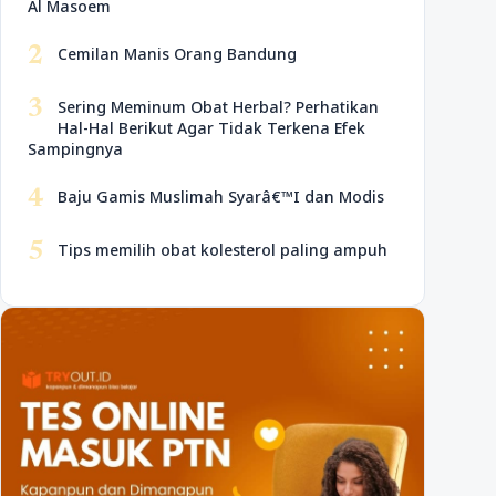
Al Masoem
2
Cemilan Manis Orang Bandung
3
Sering Meminum Obat Herbal? Perhatikan
Hal-Hal Berikut Agar Tidak Terkena Efek
Sampingnya
4
Baju Gamis Muslimah Syarâ€™I dan Modis
5
Tips memilih obat kolesterol paling ampuh