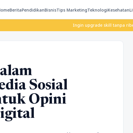
Home
Berita
Pendidikan
Bisnis
Tips Marketing
Teknologi
Kesehatan
Li
Ingin upgrade skill tanpa ribet? Temuk
dalam
dia Sosial
tuk Opini
igital