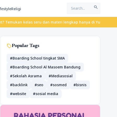
search
festyle
Religi
an kelas seru dan materi lengkap hanya di YukBelajar.com. Mulai 
sell
Popular Tags
#Boarding School tingkat SMA
#Boarding School Al Masoem Bandung
#Sekolah Asrama
#Mediasosial
#backlink
#seo
#sosmed
#bisnis
#website
#sosial media