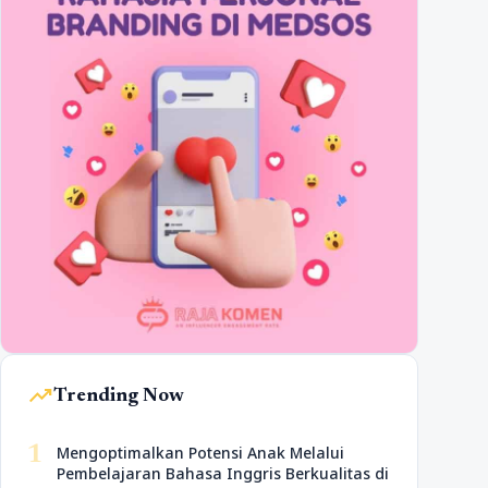
trending_up
Trending Now
1
Mengoptimalkan Potensi Anak Melalui
Pembelajaran Bahasa Inggris Berkualitas di