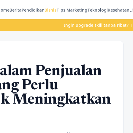
Home
Berita
Pendidikan
Bisnis
Tips Marketing
Teknologi
Kesehatan
Li
Ingin upgrade skill tanpa ribet? Temukan 
alam Penjualan
ng Perlu
uk Meningkatkan