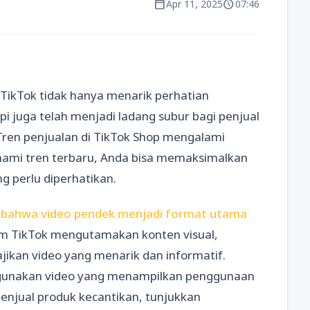
calendar_today
schedule
Apr 11, 2025
07:46
 TikTok tidak hanya menarik perhatian
pi juga telah menjadi ladang subur bagi penjual
 Tren penjualan di TikTok Shop mengalami
ami tren terbaru, Anda bisa memaksimalkan
g perlu diperhatikan.
bahwa video pendek menjadi format utama
rm TikTok mengutamakan konten visual,
jikan video yang menarik dan informatif.
 gunakan video yang menampilkan penggunaan
menjual produk kecantikan, tunjukkan