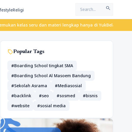
search
festyle
Religi
kelas seru dan materi lengkap hanya di YukBelajar.com. Mulai lan
sell
Popular Tags
#Boarding School tingkat SMA
#Boarding School Al Masoem Bandung
#Sekolah Asrama
#Mediasosial
#backlink
#seo
#sosmed
#bisnis
#website
#sosial media