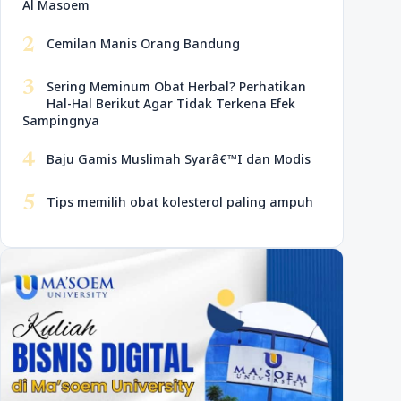
Al Masoem
2
Cemilan Manis Orang Bandung
3
Sering Meminum Obat Herbal? Perhatikan
Hal-Hal Berikut Agar Tidak Terkena Efek
Sampingnya
4
Baju Gamis Muslimah Syarâ€™I dan Modis
5
Tips memilih obat kolesterol paling ampuh