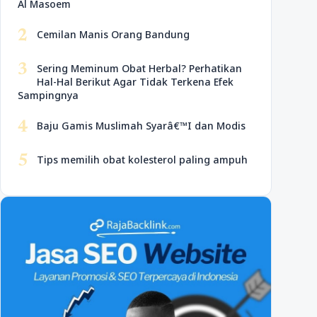
Al Masoem
2
Cemilan Manis Orang Bandung
3
Sering Meminum Obat Herbal? Perhatikan
Hal-Hal Berikut Agar Tidak Terkena Efek
Sampingnya
4
Baju Gamis Muslimah Syarâ€™I dan Modis
5
Tips memilih obat kolesterol paling ampuh