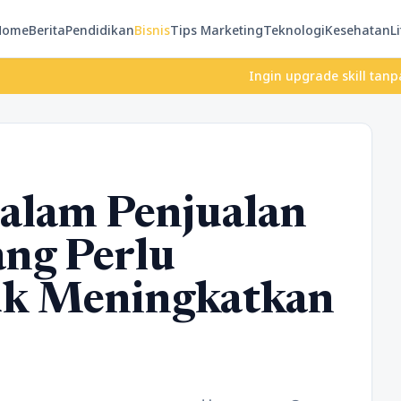
Home
Berita
Pendidikan
Bisnis
Tips Marketing
Teknologi
Kesehatan
Li
Ingin upgrade skill tanpa ribet? T
alam Penjualan
ng Perlu
uk Meningkatkan