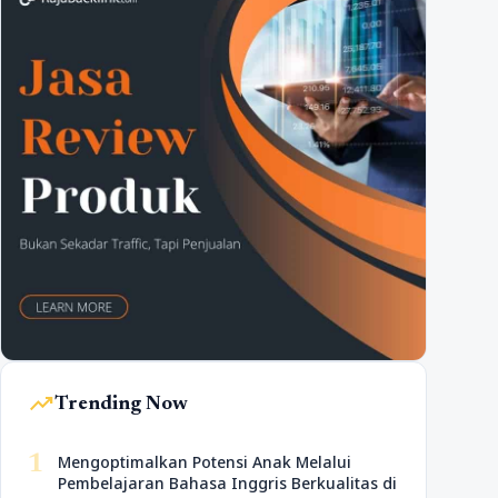
trending_up
Trending Now
1
Mengoptimalkan Potensi Anak Melalui
Pembelajaran Bahasa Inggris Berkualitas di