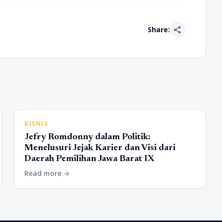
share
Share:
BISNIS
Jefry Romdonny dalam Politik:
Menelusuri Jejak Karier dan Visi dari
Daerah Pemilihan Jawa Barat IX
Read more
arrow_forward