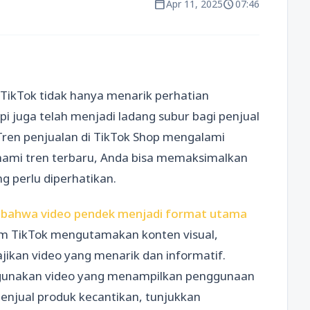
calendar_today
schedule
Apr 11, 2025
07:46
 TikTok tidak hanya menarik perhatian
pi juga telah menjadi ladang subur bagi penjual
 Tren penjualan di TikTok Shop mengalami
ami tren terbaru, Anda bisa memaksimalkan
g perlu diperhatikan.
bahwa video pendek menjadi format utama
rm TikTok mengutamakan konten visual,
jikan video yang menarik dan informatif.
 gunakan video yang menampilkan penggunaan
menjual produk kecantikan, tunjukkan