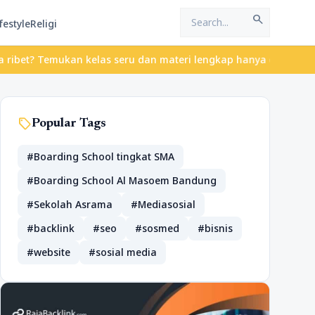
search
festyle
Religi
emukan kelas seru dan materi lengkap hanya di YukBelajar.com. Mu
sell
Popular Tags
#Boarding School tingkat SMA
#Boarding School Al Masoem Bandung
#Sekolah Asrama
#Mediasosial
#backlink
#seo
#sosmed
#bisnis
#website
#sosial media