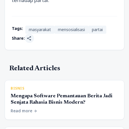
terhadap partai.
Tags:
masyarakat
mensosialisasi
partai
share
Share:
Related Articles
BISNIS
Mengapa Software Pemantauan Berita Jadi
Senjata Rahasia Bisnis Modern?
Read more
arrow_forward