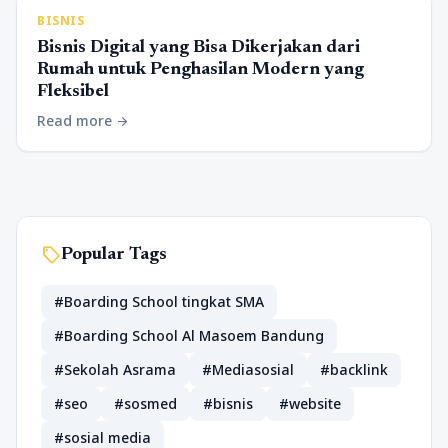
BISNIS
Bisnis Digital yang Bisa Dikerjakan dari
Rumah untuk Penghasilan Modern yang
Fleksibel
Read more
arrow_forward
sell
Popular Tags
#Boarding School tingkat SMA
#Boarding School Al Masoem Bandung
#Sekolah Asrama
#Mediasosial
#backlink
#seo
#sosmed
#bisnis
#website
#sosial media