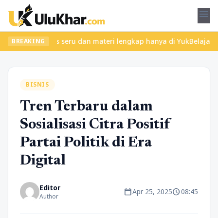
menu
ukan kelas seru dan materi lengkap hanya di YukBelajar.com. Mula
BREAKING
BISNIS
Tren Terbaru dalam
Sosialisasi Citra Positif
Partai Politik di Era
Digital
Editor
calendar_today
schedule
Apr 25, 2025
08:45
Author