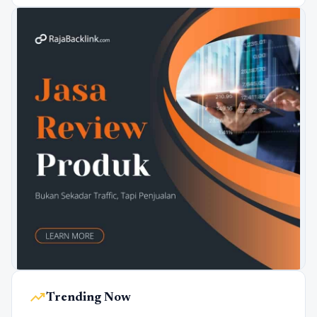
trending_up
Trending Now