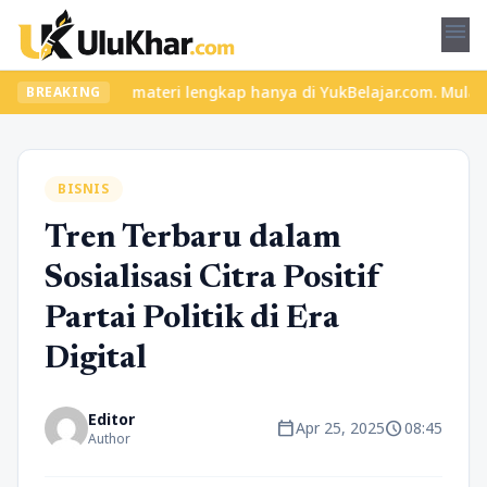
menu
 seru dan materi lengkap hanya di YukBelajar.com. Mulai langkah 
BREAKING
BISNIS
Tren Terbaru dalam
Sosialisasi Citra Positif
Partai Politik di Era
Digital
Editor
calendar_today
schedule
Apr 25, 2025
08:45
Author