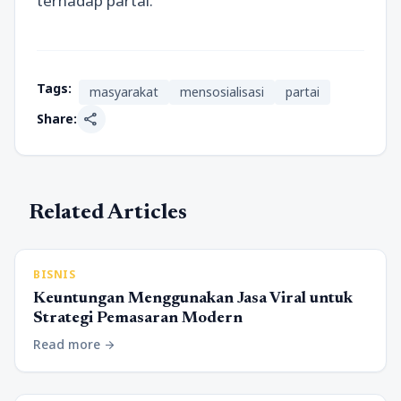
terhadap partai.
Tags:
masyarakat
mensosialisasi
partai
share
Share:
Related Articles
BISNIS
Keuntungan Menggunakan Jasa Viral untuk
Strategi Pemasaran Modern
Read more
arrow_forward