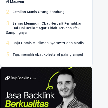
Al Masoem
2
Cemilan Manis Orang Bandung
3
Sering Meminum Obat Herbal? Perhatikan
Hal-Hal Berikut Agar Tidak Terkena Efek
Sampingnya
4
Baju Gamis Muslimah Syarâ€™I dan Modis
5
Tips memilih obat kolesterol paling ampuh