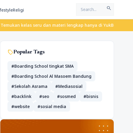
search
festyle
Religi
elas seru dan materi lengkap hanya di YukBelajar.com. Mulai lang
sell
Popular Tags
#Boarding School tingkat SMA
#Boarding School Al Masoem Bandung
#Sekolah Asrama
#Mediasosial
#backlink
#seo
#sosmed
#bisnis
#website
#sosial media