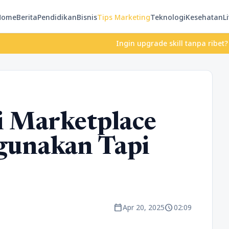
Home
Berita
Pendidikan
Bisnis
Tips Marketing
Teknologi
Kesehatan
Li
Ingin upgrade skill tanpa ribet? Temukan k
i Marketplace
gunakan Tapi
calendar_today
schedule
Apr 20, 2025
02:09