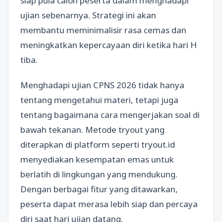
siap pula calon peserta dalam menghadapi
ujian sebenarnya. Strategi ini akan
membantu meminimalisir rasa cemas dan
meningkatkan kepercayaan diri ketika hari H
tiba.
Menghadapi ujian CPNS 2026 tidak hanya
tentang mengetahui materi, tetapi juga
tentang bagaimana cara mengerjakan soal di
bawah tekanan. Metode tryout yang
diterapkan di platform seperti tryout.id
menyediakan kesempatan emas untuk
berlatih di lingkungan yang mendukung.
Dengan berbagai fitur yang ditawarkan,
peserta dapat merasa lebih siap dan percaya
diri saat hari ujian datang.