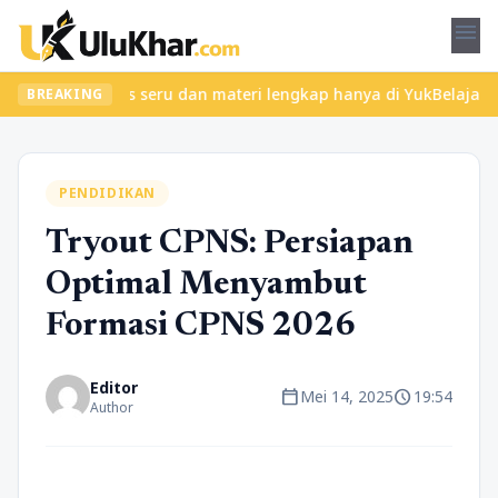
menu
ukan kelas seru dan materi lengkap hanya di YukBelajar.com. Mula
BREAKING
PENDIDIKAN
Tryout CPNS: Persiapan
Optimal Menyambut
Formasi CPNS 2026
Editor
calendar_today
schedule
Mei 14, 2025
19:54
Author