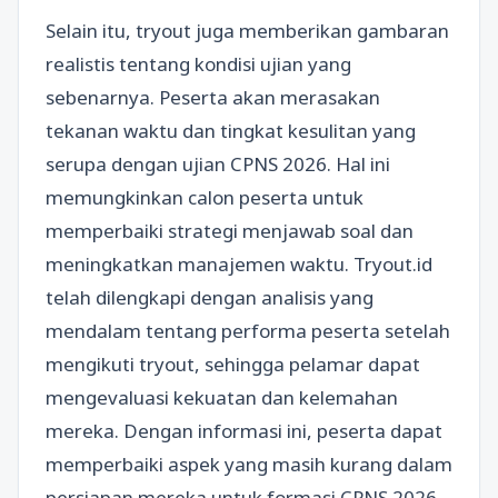
Selain itu, tryout juga memberikan gambaran
realistis tentang kondisi ujian yang
sebenarnya. Peserta akan merasakan
tekanan waktu dan tingkat kesulitan yang
serupa dengan ujian CPNS 2026. Hal ini
memungkinkan calon peserta untuk
memperbaiki strategi menjawab soal dan
meningkatkan manajemen waktu. Tryout.id
telah dilengkapi dengan analisis yang
mendalam tentang performa peserta setelah
mengikuti tryout, sehingga pelamar dapat
mengevaluasi kekuatan dan kelemahan
mereka. Dengan informasi ini, peserta dapat
memperbaiki aspek yang masih kurang dalam
persiapan mereka untuk formasi CPNS 2026.