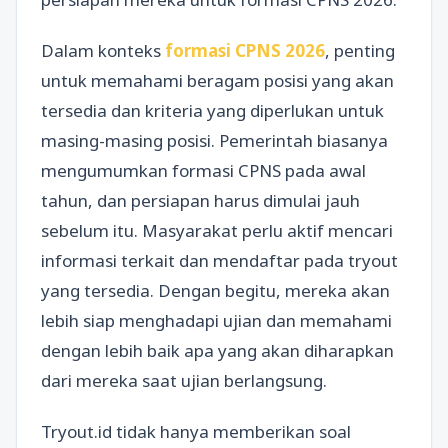
Dalam konteks
formasi CPNS 2026
, penting
untuk memahami beragam posisi yang akan
tersedia dan kriteria yang diperlukan untuk
masing-masing posisi. Pemerintah biasanya
mengumumkan formasi CPNS pada awal
tahun, dan persiapan harus dimulai jauh
sebelum itu. Masyarakat perlu aktif mencari
informasi terkait dan mendaftar pada tryout
yang tersedia. Dengan begitu, mereka akan
lebih siap menghadapi ujian dan memahami
dengan lebih baik apa yang akan diharapkan
dari mereka saat ujian berlangsung.
Tryout.id tidak hanya memberikan soal