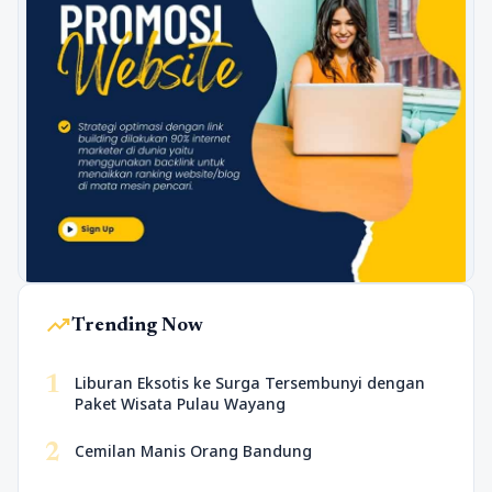
trending_up
Trending Now
1
Liburan Eksotis ke Surga Tersembunyi dengan
Paket Wisata Pulau Wayang
2
Cemilan Manis Orang Bandung