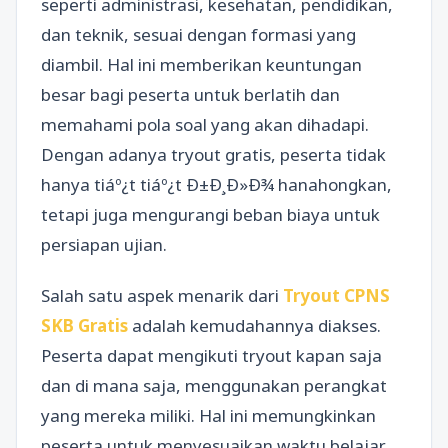
seperti administrasi, kesehatan, pendidikan,
dan teknik, sesuai dengan formasi yang
diambil. Hal ini memberikan keuntungan
besar bagi peserta untuk berlatih dan
memahami pola soal yang akan dihadapi.
Dengan adanya tryout gratis, peserta tidak
hanya tiáº¿t tiáº¿t Ð±Ð¸Ð»Ð¾ hanahongkan,
tetapi juga mengurangi beban biaya untuk
persiapan ujian.
Salah satu aspek menarik dari
Tryout CPNS
SKB Gratis
adalah kemudahannya diakses.
Peserta dapat mengikuti tryout kapan saja
dan di mana saja, menggunakan perangkat
yang mereka miliki. Hal ini memungkinkan
peserta untuk menyesuaikan waktu belajar