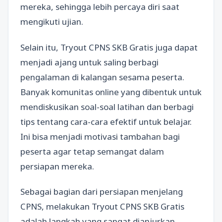
mereka, sehingga lebih percaya diri saat
mengikuti ujian.
Selain itu, Tryout CPNS SKB Gratis juga dapat
menjadi ajang untuk saling berbagi
pengalaman di kalangan sesama peserta.
Banyak komunitas online yang dibentuk untuk
mendiskusikan soal-soal latihan dan berbagi
tips tentang cara-cara efektif untuk belajar.
Ini bisa menjadi motivasi tambahan bagi
peserta agar tetap semangat dalam
persiapan mereka.
Sebagai bagian dari persiapan menjelang
CPNS, melakukan Tryout CPNS SKB Gratis
adalah langkah yang sangat dianjurkan.