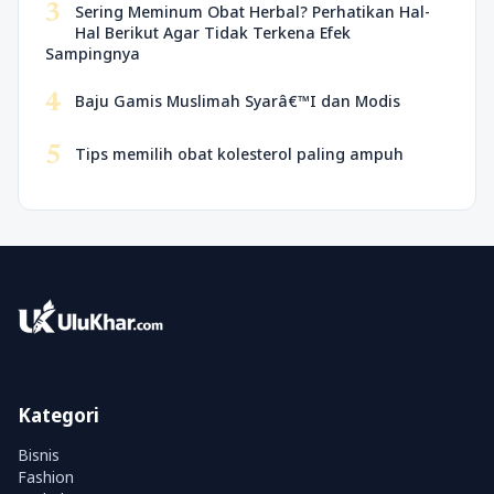
3
Sering Meminum Obat Herbal? Perhatikan Hal-
Hal Berikut Agar Tidak Terkena Efek
Sampingnya
4
Baju Gamis Muslimah Syarâ€™I dan Modis
5
Tips memilih obat kolesterol paling ampuh
Kategori
Bisnis
Fashion