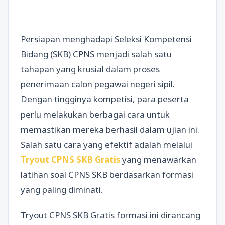
Persiapan menghadapi Seleksi Kompetensi
Bidang (SKB) CPNS menjadi salah satu
tahapan yang krusial dalam proses
penerimaan calon pegawai negeri sipil.
Dengan tingginya kompetisi, para peserta
perlu melakukan berbagai cara untuk
memastikan mereka berhasil dalam ujian ini.
Salah satu cara yang efektif adalah melalui
Tryout CPNS SKB Gratis
yang menawarkan
latihan soal CPNS SKB berdasarkan formasi
yang paling diminati.
Tryout CPNS SKB Gratis formasi ini dirancang