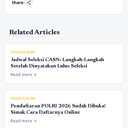
share
Share:
Related Articles
PENDIDIKAN
Jadwal Seleksi CASN: Langkah-Langkah
Setelah Dinyatakan Lulus Seleksi
Read more
arrow_forward
PENDIDIKAN
Pendaftaran POLRI 2026 Sudah Dibuka!
Simak Cara Daftarnya Online
Read more
arrow_forward