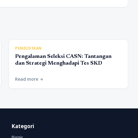
PENDIDIKAN
Pengalaman Seleksi CASN: Tantangan
dan Strategi Menghadapi Tes SKD
Read more
arrow_forward
Kategori
Bisnis