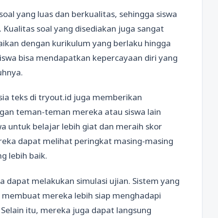
oal yang luas dan berkualitas, sehingga siswa
. Kualitas soal yang disediakan juga sangat
uaikan dengan kurikulum yang berlaku hingga
 siswa bisa mendapatkan kepercayaan diri yang
uhnya.
sia teks di tryout.id juga memberikan
ngan teman-teman mereka atau siswa lain
wa untuk belajar lebih giat dan meraih skor
reka dapat melihat peringkat masing-masing
g lebih baik.
ga dapat melakukan simulasi ujian. Sistem yang
i, membuat mereka lebih siap menghadapi
Selain itu, mereka juga dapat langsung