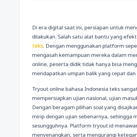
Di era digital saat ini, persiapan untuk m
dilakukan. Salah satu alat bantu yang efek
teks
. Dengan menggunakan platform seperti
mengasah kemampuan mereka dalam memah
online, peserta didik tidak hanya bisa men
mendapatkan umpan balik yang cepat dan 
Tryout online bahasa Indonesia teks sanga
mempersiapkan ujian nasional, ujian masuk
Dengan beragam pilihan soal yang disajik
mirip dengan ujian sebenarnya, sehingga m
sesungguhnya. Platform tryout.id menawar
menyenangkan, serta mengurangi ketegang