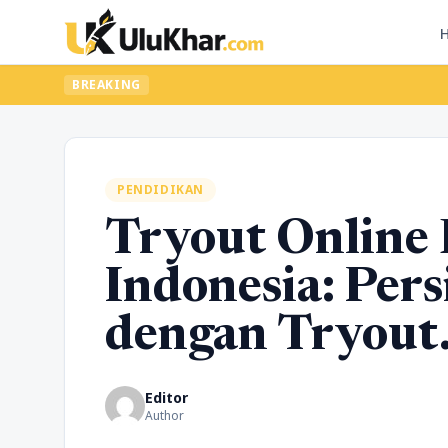
BREAKING
PENDIDIKAN
Tryout Online
Indonesia: Per
dengan Tryout.
Editor
Author