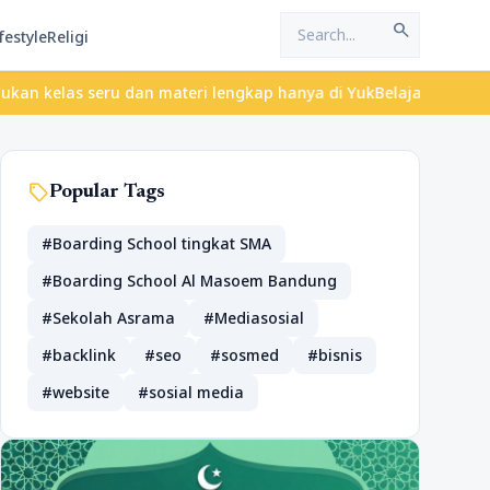
search
festyle
Religi
seru dan materi lengkap hanya di YukBelajar.com. Mulai langkah s
sell
Popular Tags
#Boarding School tingkat SMA
#Boarding School Al Masoem Bandung
#Sekolah Asrama
#Mediasosial
#backlink
#seo
#sosmed
#bisnis
#website
#sosial media