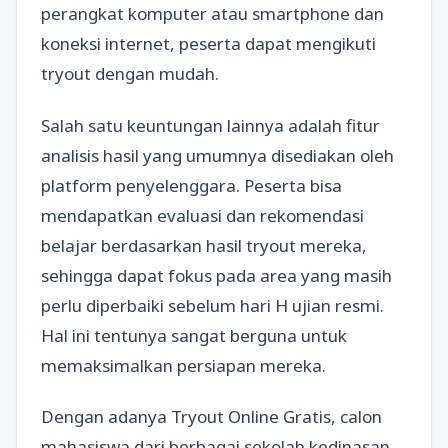
perangkat komputer atau smartphone dan
koneksi internet, peserta dapat mengikuti
tryout dengan mudah.
Salah satu keuntungan lainnya adalah fitur
analisis hasil yang umumnya disediakan oleh
platform penyelenggara. Peserta bisa
mendapatkan evaluasi dan rekomendasi
belajar berdasarkan hasil tryout mereka,
sehingga dapat fokus pada area yang masih
perlu diperbaiki sebelum hari H ujian resmi.
Hal ini tentunya sangat berguna untuk
memaksimalkan persiapan mereka.
Dengan adanya Tryout Online Gratis, calon
mahasiswa dari berbagai sekolah kedinasan,