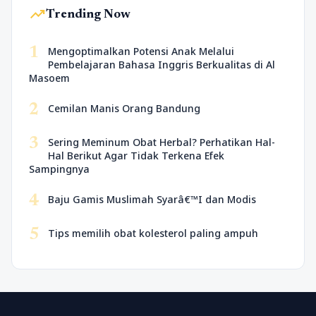
trending_up
Trending Now
1
Mengoptimalkan Potensi Anak Melalui
Pembelajaran Bahasa Inggris Berkualitas di Al
Masoem
2
Cemilan Manis Orang Bandung
3
Sering Meminum Obat Herbal? Perhatikan Hal-
Hal Berikut Agar Tidak Terkena Efek
Sampingnya
4
Baju Gamis Muslimah Syarâ€™I dan Modis
5
Tips memilih obat kolesterol paling ampuh