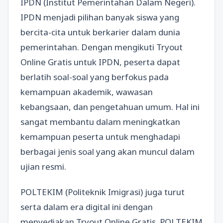
IPDN (Institut Pemerintahan Dalam Negeri).
IPDN menjadi pilihan banyak siswa yang
bercita-cita untuk berkarier dalam dunia
pemerintahan. Dengan mengikuti Tryout
Online Gratis untuk IPDN, peserta dapat
berlatih soal-soal yang berfokus pada
kemampuan akademik, wawasan
kebangsaan, dan pengetahuan umum. Hal ini
sangat membantu dalam meningkatkan
kemampuan peserta untuk menghadapi
berbagai jenis soal yang akan muncul dalam
ujian resmi.
POLTEKIM (Politeknik Imigrasi) juga turut
serta dalam era digital ini dengan
menyediakan Tryout Online Gratis. POLTEKIM