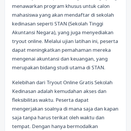
menawarkan program khusus untuk calon
mahasiswa yang akan mendaftar di sekolah
kedinasan seperti STAN (Sekolah Tinggi
Akuntansi Negara), yang juga menyediakan
tryout online. Melalui ujian latihan ini, peserta
dapat meningkatkan pemahaman mereka
mengenai akuntansi dan keuangan, yang
merupakan bidang studi utama di STAN.
Kelebihan dari Tryout Online Gratis Sekolah
Kedinasan adalah kemudahan akses dan
fleksibilitas waktu. Peserta dapat
mengerjakan soalnya di mana saja dan kapan
saja tanpa harus terikat oleh waktu dan
tempat. Dengan hanya bermodalkan