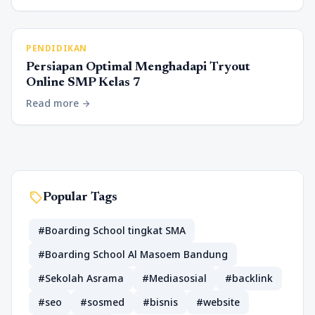
PENDIDIKAN
Persiapan Optimal Menghadapi Tryout
Online SMP Kelas 7
Read more
arrow_forward
sell
Popular Tags
#Boarding School tingkat SMA
#Boarding School Al Masoem Bandung
#Sekolah Asrama
#Mediasosial
#backlink
#seo
#sosmed
#bisnis
#website