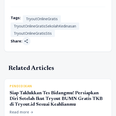
Tags:
TryoutOnlineGratis
TryoutOnlineGratisSekolahKedinasan
TryoutOnlineGratisStis
share
Share:
Related Articles
PENDIDIKAN
Siap Taklukkan Tes Bidangmu! Persiapkan
Diri Setelah Ikut Tryout BUMN Gratis TKB
di Tryout.id Sesuai Keahlianmu
Read more
arrow_forward