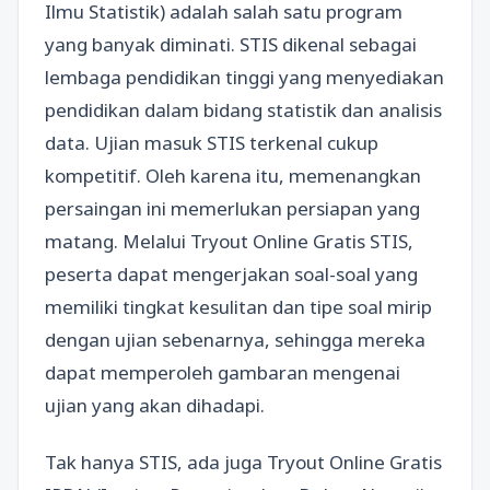
Ilmu Statistik) adalah salah satu program
yang banyak diminati. STIS dikenal sebagai
lembaga pendidikan tinggi yang menyediakan
pendidikan dalam bidang statistik dan analisis
data. Ujian masuk STIS terkenal cukup
kompetitif. Oleh karena itu, memenangkan
persaingan ini memerlukan persiapan yang
matang. Melalui Tryout Online Gratis STIS,
peserta dapat mengerjakan soal-soal yang
memiliki tingkat kesulitan dan tipe soal mirip
dengan ujian sebenarnya, sehingga mereka
dapat memperoleh gambaran mengenai
ujian yang akan dihadapi.
Tak hanya STIS, ada juga Tryout Online Gratis