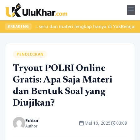
menu
ukan kelas seru dan materi lengkap hanya di YukBelajar.com. Mula
BREAKING
PENDIDIKAN
Tryout POLRI Online
Gratis: Apa Saja Materi
dan Bentuk Soal yang
Diujikan?
Editor
calendar_today
schedule
Mei 10, 2025
03:09
Author