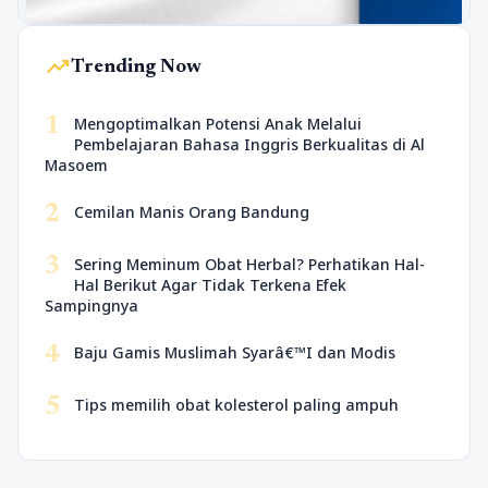
trending_up
Trending Now
1
Mengoptimalkan Potensi Anak Melalui
Pembelajaran Bahasa Inggris Berkualitas di Al
Masoem
2
Cemilan Manis Orang Bandung
3
Sering Meminum Obat Herbal? Perhatikan Hal-
Hal Berikut Agar Tidak Terkena Efek
Sampingnya
4
Baju Gamis Muslimah Syarâ€™I dan Modis
5
Tips memilih obat kolesterol paling ampuh