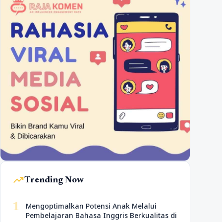
trending_up
Trending Now
1
Mengoptimalkan Potensi Anak Melalui
Pembelajaran Bahasa Inggris Berkualitas di