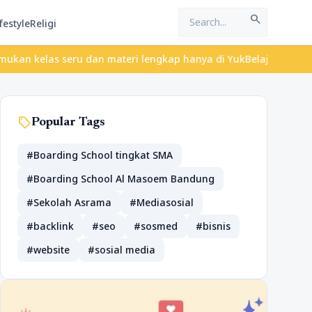
search
festyle
Religi
elas seru dan materi lengkap hanya di YukBelajar.com. Mulai lang
sell
Popular Tags
#Boarding School tingkat SMA
#Boarding School Al Masoem Bandung
#Sekolah Asrama
#Mediasosial
#backlink
#seo
#sosmed
#bisnis
#website
#sosial media