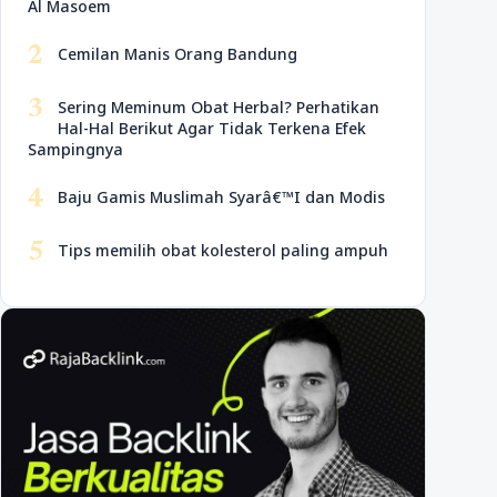
Al Masoem
2
Cemilan Manis Orang Bandung
3
Sering Meminum Obat Herbal? Perhatikan
Hal-Hal Berikut Agar Tidak Terkena Efek
Sampingnya
4
Baju Gamis Muslimah Syarâ€™I dan Modis
5
Tips memilih obat kolesterol paling ampuh