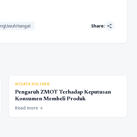
share
ngUwuhHangat
Share:
WISATA KULINER
Pengaruh ZMOT Terhadap Keputusan
Konsumen Membeli Produk
Read more
arrow_forward