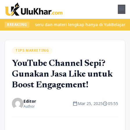
menu
kan kelas seru dan materi lengkap hanya di YukBelajar.com. Mulai
BREAKING
TIPS MARKETING
YouTube Channel Sepi?
Gunakan Jasa Like untuk
Boost Engagement!
Editor
calendar_today
schedule
Mar 25, 2025
05:55
Author