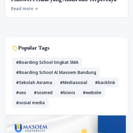
Followers Halal yang Aman dan Terpercaya
Read more
arrow_forward
sell
Popular Tags
#Boarding School tingkat SMA
#Boarding School Al Masoem Bandung
#Sekolah Asrama
#Mediasosial
#backlink
#seo
#sosmed
#bisnis
#website
#sosial media