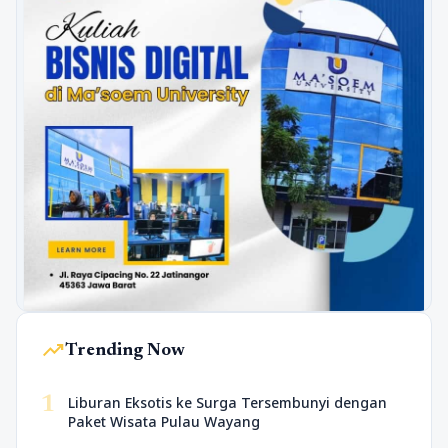
trending_up
Trending Now
1
Liburan Eksotis ke Surga Tersembunyi dengan
Paket Wisata Pulau Wayang