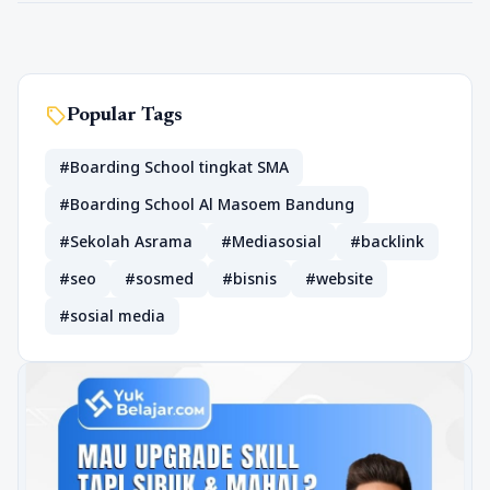
sell
Popular Tags
#Boarding School tingkat SMA
#Boarding School Al Masoem Bandung
#Sekolah Asrama
#Mediasosial
#backlink
#seo
#sosmed
#bisnis
#website
#sosial media