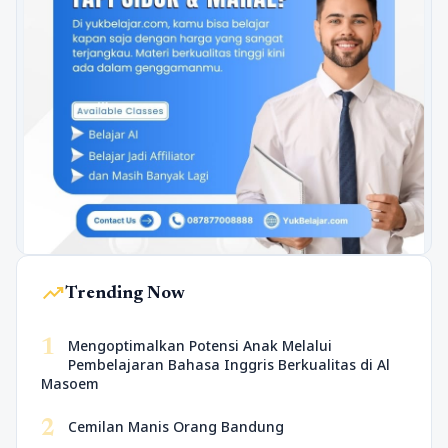
trending_up
Trending Now
1
Mengoptimalkan Potensi Anak Melalui
Pembelajaran Bahasa Inggris Berkualitas di Al
Masoem
2
Cemilan Manis Orang Bandung