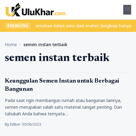
menu
 tanpa ribet? Temukan kelas seru dan materi lengkap hanya di Yuk
BREAKING
Home
/
semen instan terbaik
semen instan terbaik
Pengalamanku
Keunggulan Semen Instan untuk Berbagai
Bangunan
Pada saat ngin membangun rumah atau bangunan lainnya,
semen merupakan salah satu material sangat penting. Dan
tahukah Anda bahwa ternyata…
By Editor
•
30/06/2023