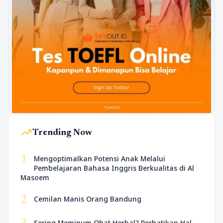
trending_up
Trending Now
1
Mengoptimalkan Potensi Anak Melalui
Pembelajaran Bahasa Inggris Berkualitas di Al
Masoem
2
Cemilan Manis Orang Bandung
Sering Meminum Obat Herbal? Perhatikan Hal-