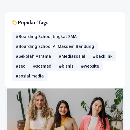
sell
Popular Tags
#Boarding School tingkat SMA
#Boarding School Al Masoem Bandung
#Sekolah Asrama
#Mediasosial
#backlink
#seo
#sosmed
#bisnis
#website
#sosial media