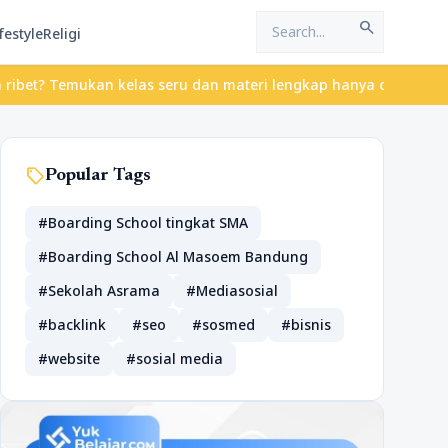
search
festyle
Religi
t? Temukan kelas seru dan materi lengkap hanya di YukBelajar.com
sell
Popular Tags
#Boarding School tingkat SMA
#Boarding School Al Masoem Bandung
#Sekolah Asrama
#Mediasosial
#backlink
#seo
#sosmed
#bisnis
#website
#sosial media