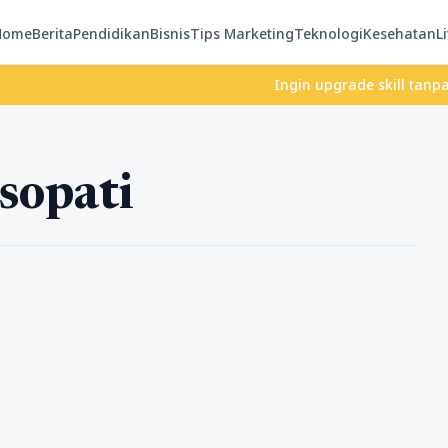
Home
Berita
Pendidikan
Bisnis
Tips Marketing
Teknologi
Kesehatan
Li
Ingin upgrade skill tanpa ribe
sopati