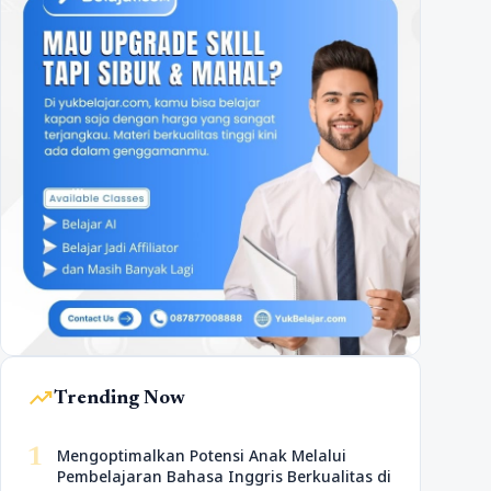
trending_up
Trending Now
1
Mengoptimalkan Potensi Anak Melalui
Pembelajaran Bahasa Inggris Berkualitas di