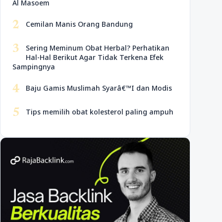
Al Masoem
2
Cemilan Manis Orang Bandung
3
Sering Meminum Obat Herbal? Perhatikan
Hal-Hal Berikut Agar Tidak Terkena Efek
Sampingnya
4
Baju Gamis Muslimah Syarâ€™I dan Modis
5
Tips memilih obat kolesterol paling ampuh