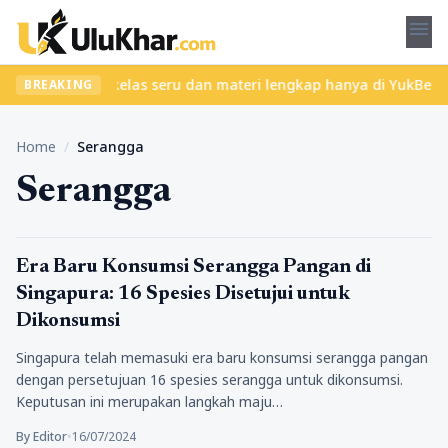
menu
bet? Temukan kelas seru dan materi lengkap hanya di YukBelajar.c
BREAKING
Home
/
Serangga
Serangga
Wisata Kuliner
Era Baru Konsumsi Serangga Pangan di
Singapura: 16 Spesies Disetujui untuk
Dikonsumsi
Singapura telah memasuki era baru konsumsi serangga pangan
dengan persetujuan 16 spesies serangga untuk dikonsumsi.
Keputusan ini merupakan langkah maju…
By Editor
•
16/07/2024