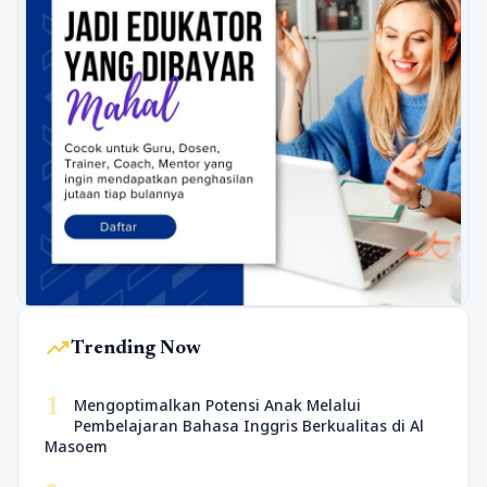
trending_up
Trending Now
1
Mengoptimalkan Potensi Anak Melalui
Pembelajaran Bahasa Inggris Berkualitas di Al
Masoem