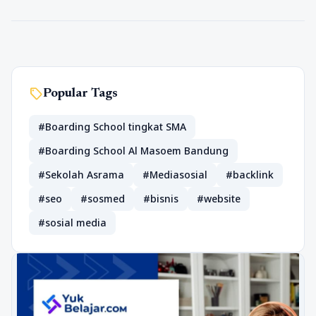
sell
Popular Tags
#Boarding School tingkat SMA
#Boarding School Al Masoem Bandung
#Sekolah Asrama
#Mediasosial
#backlink
#seo
#sosmed
#bisnis
#website
#sosial media