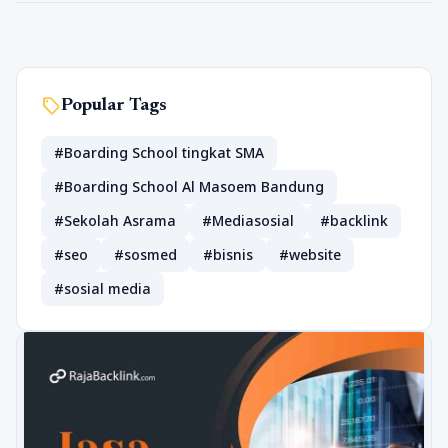
sell
Popular Tags
#Boarding School tingkat SMA
#Boarding School Al Masoem Bandung
#Sekolah Asrama
#Mediasosial
#backlink
#seo
#sosmed
#bisnis
#website
#sosial media