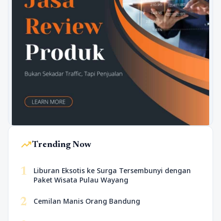
trending_up
Trending Now
1
Liburan Eksotis ke Surga Tersembunyi dengan
Paket Wisata Pulau Wayang
2
Cemilan Manis Orang Bandung