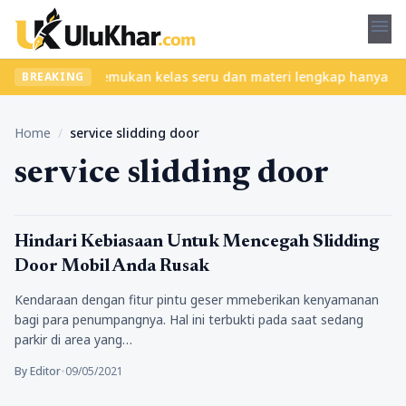
menu
 tanpa ribet? Temukan kelas seru dan materi lengkap hanya di Yuk
BREAKING
Home
/
service slidding door
service slidding door
Pengalamanku
Hindari Kebiasaan Untuk Mencegah Slidding
Door Mobil Anda Rusak
Kendaraan dengan fitur pintu geser mmeberikan kenyamanan
bagi para penumpangnya. Hal ini terbukti pada saat sedang
parkir di area yang…
By Editor
•
09/05/2021