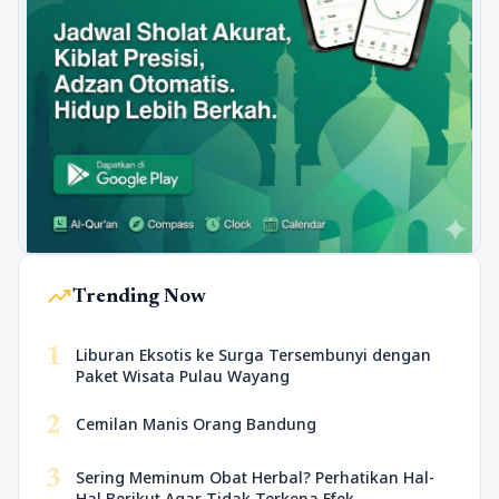
trending_up
Trending Now
1
Liburan Eksotis ke Surga Tersembunyi dengan
Paket Wisata Pulau Wayang
2
Cemilan Manis Orang Bandung
3
Sering Meminum Obat Herbal? Perhatikan Hal-
Hal Berikut Agar Tidak Terkena Efek