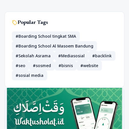
sell
Popular Tags
#Boarding School tingkat SMA
#Boarding School Al Masoem Bandung
#Sekolah Asrama
#Mediasosial
#backlink
#seo
#sosmed
#bisnis
#website
#sosial media