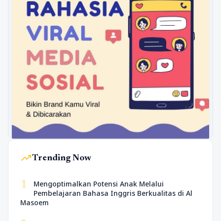
trending_up
Trending Now
1
Mengoptimalkan Potensi Anak Melalui
Pembelajaran Bahasa Inggris Berkualitas di Al
Masoem