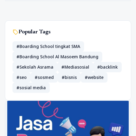
sell
Popular Tags
#Boarding School tingkat SMA
#Boarding School Al Masoem Bandung
#Sekolah Asrama
#Mediasosial
#backlink
#seo
#sosmed
#bisnis
#website
#sosial media