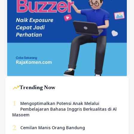
trending_up
Trending Now
1
Mengoptimalkan Potensi Anak Melalui
Pembelajaran Bahasa Inggris Berkualitas di Al
Masoem
2
Cemilan Manis Orang Bandung