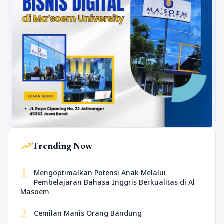
trending_up
Trending Now
1
Mengoptimalkan Potensi Anak Melalui
Pembelajaran Bahasa Inggris Berkualitas di Al
Masoem
2
Cemilan Manis Orang Bandung