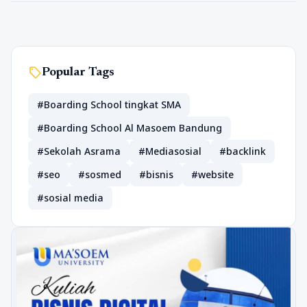
sell
Popular Tags
#Boarding School tingkat SMA
#Boarding School Al Masoem Bandung
#Sekolah Asrama
#Mediasosial
#backlink
#seo
#sosmed
#bisnis
#website
#sosial media