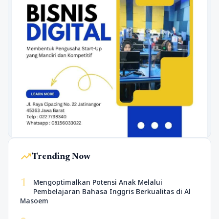
trending_up
Trending Now
1
Mengoptimalkan Potensi Anak Melalui
Pembelajaran Bahasa Inggris Berkualitas di Al
Masoem