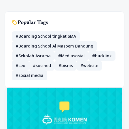
sell
Popular Tags
#Boarding School tingkat SMA
#Boarding School Al Masoem Bandung
#Sekolah Asrama
#Mediasosial
#backlink
#seo
#sosmed
#bisnis
#website
#sosial media