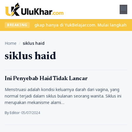
menu
dan materi lengkap hanya di YukBelajar.com. Mulai langkah sukses
BREAKING
Home
/
siklus haid
siklus haid
Lifestyle
Ini Penyebab Haid Tidak Lancar
Menstruasi adalah kondisi keluarnya darah dari vagina, yang
normal terjadi dalam siklus bulanan seorang wanita. Siklus ini
merupakan mekanisme alami…
By Editor
•
05/07/2024