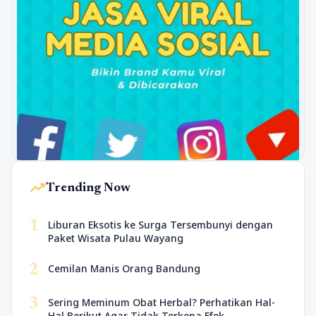
trending_up
Trending Now
1
Liburan Eksotis ke Surga Tersembunyi dengan
Paket Wisata Pulau Wayang
2
Cemilan Manis Orang Bandung
3
Sering Meminum Obat Herbal? Perhatikan Hal-
Hal Berikut Agar Tidak Terkena Efek