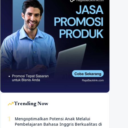
trending_up
Trending Now
1
Mengoptimalkan Potensi Anak Melalui
Pembelajaran Bahasa Inggris Berkualitas di