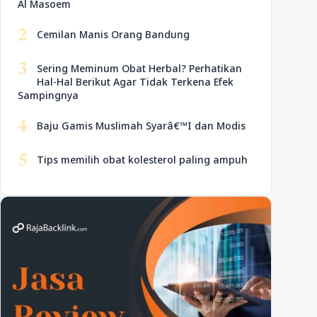
Al Masoem
2
Cemilan Manis Orang Bandung
3
Sering Meminum Obat Herbal? Perhatikan
Hal-Hal Berikut Agar Tidak Terkena Efek
Sampingnya
4
Baju Gamis Muslimah Syarâ€™I dan Modis
5
Tips memilih obat kolesterol paling ampuh