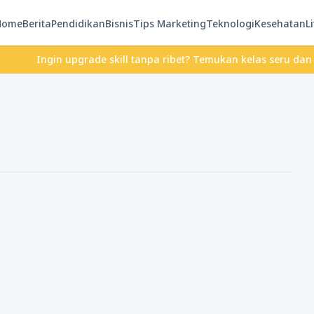
Home
Berita
Pendidikan
Bisnis
Tips Marketing
Teknologi
Kesehatan
Li
Ingin upgrade skill tanpa ribet? Temukan kelas seru dan materi