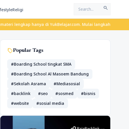
search
festyle
Religi
 lengkap hanya di YukBelajar.com. Mulai langkah suksesmu hari in
sell
Popular Tags
#Boarding School tingkat SMA
#Boarding School Al Masoem Bandung
#Sekolah Asrama
#Mediasosial
#backlink
#seo
#sosmed
#bisnis
#website
#sosial media