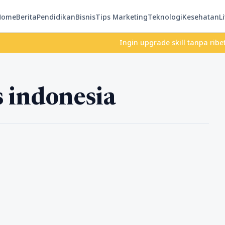
Home
Berita
Pendidikan
Bisnis
Tips Marketing
Teknologi
Kesehatan
Li
Ingin upgrade skill tanpa ribet? Tem
s indonesia