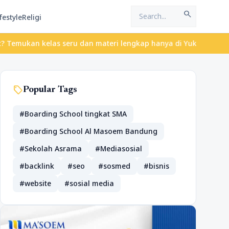
search
festyle
Religi
ukan kelas seru dan materi lengkap hanya di YukBelajar.com. Mula
sell
Popular Tags
#Boarding School tingkat SMA
#Boarding School Al Masoem Bandung
#Sekolah Asrama
#Mediasosial
#backlink
#seo
#sosmed
#bisnis
#website
#sosial media