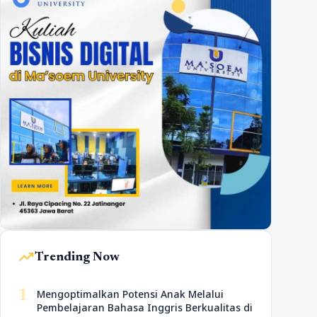
trending_up
Trending Now
1
Mengoptimalkan Potensi Anak Melalui
Pembelajaran Bahasa Inggris Berkualitas di