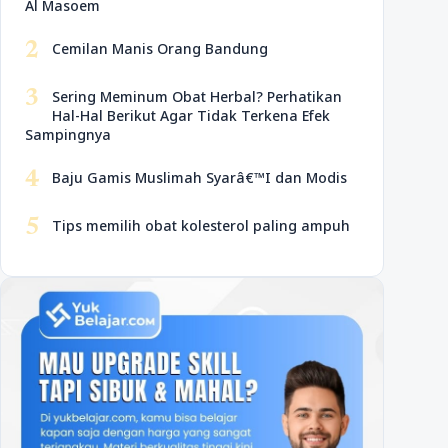
Al Masoem
2
Cemilan Manis Orang Bandung
3
Sering Meminum Obat Herbal? Perhatikan
Hal-Hal Berikut Agar Tidak Terkena Efek
Sampingnya
4
Baju Gamis Muslimah Syarâ€™I dan Modis
5
Tips memilih obat kolesterol paling ampuh