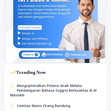
trending_up
Trending Now
1
Mengoptimalkan Potensi Anak Melalui
Pembelajaran Bahasa Inggris Berkualitas di Al
Masoem
2
Cemilan Manis Orang Bandung