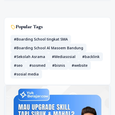
sell
Popular Tags
#Boarding School tingkat SMA
#Boarding School Al Masoem Bandung
#Sekolah Asrama
#Mediasosial
#backlink
#seo
#sosmed
#bisnis
#website
#sosial media