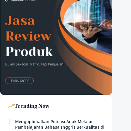
trending_up
Trending Now
1
Mengoptimalkan Potensi Anak Melalui
Pembelajaran Bahasa Inggris Berkualitas di