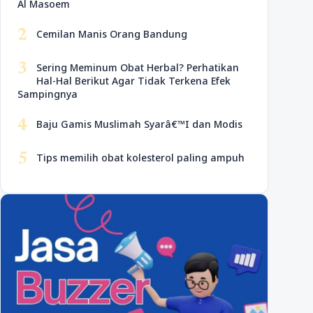
Al Masoem
2
Cemilan Manis Orang Bandung
3
Sering Meminum Obat Herbal? Perhatikan
Hal-Hal Berikut Agar Tidak Terkena Efek
Sampingnya
4
Baju Gamis Muslimah Syarâ€™I dan Modis
5
Tips memilih obat kolesterol paling ampuh