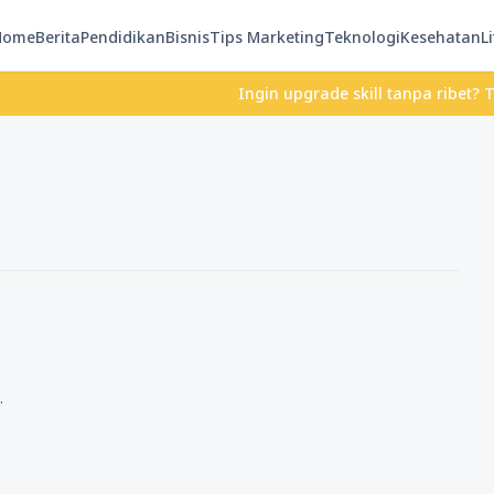
Home
Berita
Pendidikan
Bisnis
Tips Marketing
Teknologi
Kesehatan
Li
Ingin upgrade skill tanpa ribet? Temuka
.