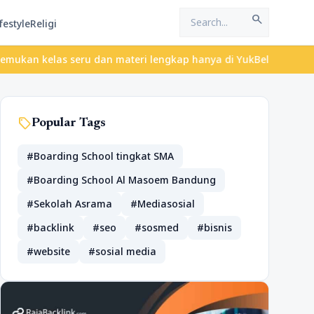
search
festyle
Religi
n kelas seru dan materi lengkap hanya di YukBelajar.com. Mulai l
sell
Popular Tags
#Boarding School tingkat SMA
#Boarding School Al Masoem Bandung
#Sekolah Asrama
#Mediasosial
#backlink
#seo
#sosmed
#bisnis
#website
#sosial media